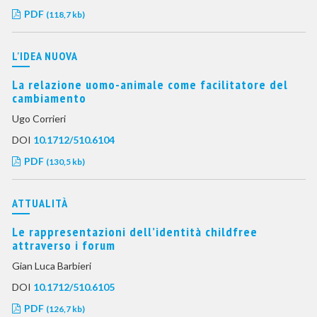
PDF
(118,7 kb)
L'IDEA NUOVA
La relazione uomo-animale come facilitatore del
cambiamento
Ugo Corrieri
DOI
10.1712/510.6104
PDF
(130,5 kb)
ATTUALITÀ
Le rappresentazioni dell’identità childfree
attraverso i forum
Gian Luca Barbieri
DOI
10.1712/510.6105
PDF
(126,7 kb)