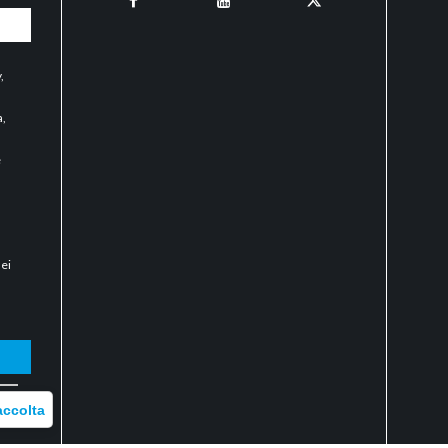
y
,
a,
e
dei
O
accolta