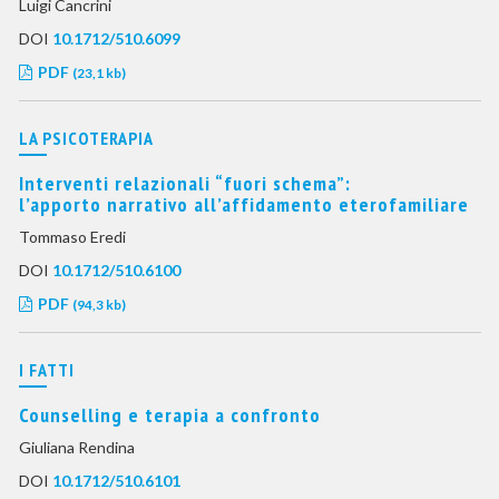
Luigi Cancrini
DOI
10.1712/510.6099
PDF
(23,1 kb)
LA PSICOTERAPIA
Interventi relazionali “fuori schema”:
l’apporto narrativo all’affidamento eterofamiliare
Tommaso Eredi
DOI
10.1712/510.6100
PDF
(94,3 kb)
I FATTI
Counselling e terapia a confronto
Giuliana Rendina
DOI
10.1712/510.6101