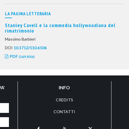
LA PAGINA LETTERARIA
Stanley Cavell e la commedia hollywoodiana del
rimatrimonio
Massimo Barbieri
DOI
10.1712/510.6106
PDF
(169,8 kb)
A'
INFO
CREDITS
CONTATTI