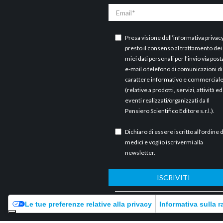
Email
Presa visione dell’
informativa privac
presto il consenso al trattamento dei
miei dati personali per l’invio via post
e-mail o telefono di comunicazioni di
carattere informativo e commercial
(relative a prodotti, servizi, attività ed
eventi realizzati/organizzati da Il
Pensiero Scientifico Editore s.r.l.).
Dichiaro di essere iscritto all'ordine 
medici e voglio iscrivermi alla
newsletter.
ISCRIVITI
ARCHIVI
Le tue preferenze relative alla privacy
Informativa sulla r