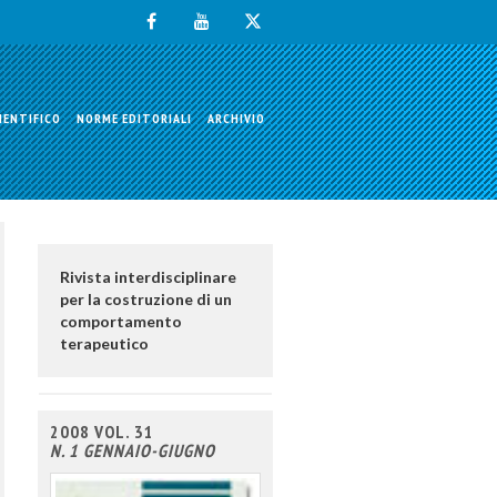
IENTIFICO
NORME EDITORIALI
ARCHIVIO
Rivista interdisciplinare
per la costruzione di un
comportamento
terapeutico
2008 VOL. 31
N. 1 GENNAIO-GIUGNO