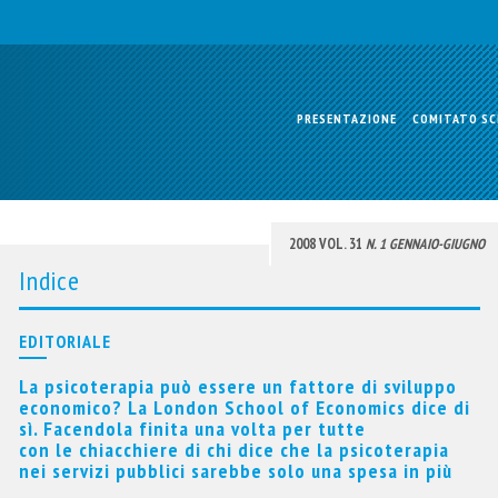
PRESENTAZIONE
COMITATO SC
2008 VOL. 31
N. 1 GENNAIO-GIUGNO
Indice
EDITORIALE
La psicoterapia può essere un fattore di sviluppo
economico? La London School of Economics dice di
sì. Facendola finita una volta per tutte
con le chiacchiere di chi dice che la psicoterapia
nei servizi pubblici sarebbe solo una spesa in più