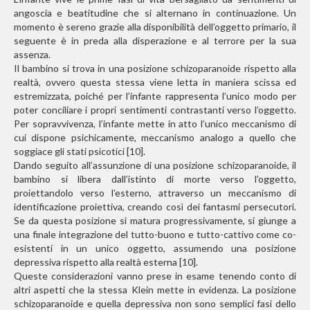
angoscia e beatitudine che si alternano in continuazione. Un
momento è sereno grazie alla disponibilità dell’oggetto primario, il
seguente è in preda alla disperazione e al terrore per la sua
assenza.
Il bambino si trova in una posizione schizoparanoide rispetto alla
realtà, ovvero questa stessa viene letta in maniera scissa ed
estremizzata, poiché per l’infante rappresenta l’unico modo per
poter conciliare i propri sentimenti contrastanti verso l’oggetto.
Per sopravvivenza, l’infante mette in atto l’unico meccanismo di
cui dispone psichicamente, meccanismo analogo a quello che
soggiace gli stati psicotici [10].
Dando seguito all’assunzione di una posizione schizoparanoide, il
bambino si libera dall’istinto di morte verso l’oggetto,
proiettandolo verso l’esterno, attraverso un meccanismo di
identificazione proiettiva, creando così dei fantasmi persecutori.
Se da questa posizione si matura progressivamente, si giunge a
una finale integrazione del tutto-buono e tutto-cattivo come co-
esistenti in un unico oggetto, assumendo una posizione
depressiva rispetto alla realtà esterna [10].
Queste considerazioni vanno prese in esame tenendo conto di
altri aspetti che la stessa Klein mette in evidenza. La posizione
schizoparanoide e quella depressiva non sono semplici fasi dello