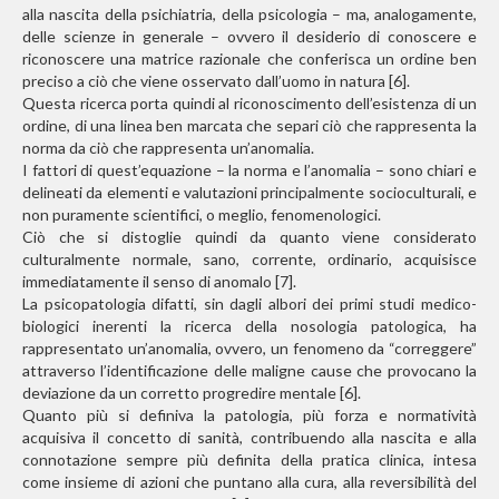
alla nascita della psichiatria, della psicologia – ma, analogamente,
delle scienze in generale – ovvero il desiderio di conoscere e
riconoscere una matrice razionale che conferisca un ordine ben
preciso a ciò che viene osservato dall’uomo in natura [6].
Questa ricerca porta quindi al riconoscimento dell’esistenza di un
ordine, di una linea ben marcata che separi ciò che rappresenta la
norma da ciò che rappresenta un’anomalia.
I fattori di quest’equazione – la norma e l’anomalia – sono chiari e
delineati da elementi e valutazioni principalmente socioculturali, e
non puramente scientifici, o meglio, fenomenologici.
Ciò che si distoglie quindi da quanto viene considerato
culturalmente normale, sano, corrente, ordinario, acquisisce
immediatamente il senso di anomalo [7].
La psicopatologia difatti, sin dagli albori dei primi studi medico-
biologici inerenti la ricerca della nosologia patologica, ha
rappresentato un’anomalia, ovvero, un fenomeno da “correggere”
attraverso l’identificazione delle maligne cause che provocano la
deviazione da un corretto progredire mentale [6].
Quanto più si definiva la patologia, più forza e normatività
acquisiva il concetto di sanità, contribuendo alla nascita e alla
connotazione sempre più definita della pratica clinica, intesa
come insieme di azioni che puntano alla cura, alla reversibilità del