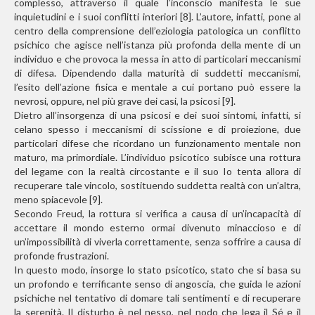
complesso, attraverso il quale l’inconscio manifesta le sue
inquietudini e i suoi conflitti interiori [8]. L’autore, infatti, pone al
centro della comprensione dell’eziologia patologica un conflitto
psichico che agisce nell’istanza più profonda della mente di un
individuo e che provoca la messa in atto di particolari meccanismi
di difesa. Dipendendo dalla maturità di suddetti meccanismi,
l’esito dell’azione fisica e mentale a cui portano può essere la
nevrosi, oppure, nel più grave dei casi, la psicosi [9].
Dietro all’insorgenza di una psicosi e dei suoi sintomi, infatti, si
celano spesso i meccanismi di scissione e di proiezione, due
particolari difese che ricordano un funzionamento mentale non
maturo, ma primordiale. L’individuo psicotico subisce una rottura
del legame con la realtà circostante e il suo Io tenta allora di
recuperare tale vincolo, sostituendo suddetta realtà con un’altra,
meno spiacevole [9].
Secondo Freud, la rottura si verifica a causa di un’incapacità di
accettare il mondo esterno ormai divenuto minaccioso e di
un’impossibilità di viverla correttamente, senza soffrire a causa di
profonde frustrazioni.
In questo modo, insorge lo stato psicotico, stato che si basa su
un profondo e terrificante senso di angoscia, che guida le azioni
psichiche nel tentativo di domare tali sentimenti e di recuperare
la serenità. Il disturbo è nel nesso, nel nodo che lega il Sé e il