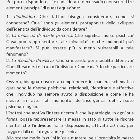
Per poter rispondere, si è considerato necessario conoscere i tre
elementi principali di quest’equazione:
1.
L’individuo.
Che fattori bisogna considerare, come si
connotano? Quali sono gli elementi protagonisti dello sviluppo
dell’identità dell’individuo da considerare?
2.
La minaccia di morte psichica.
Che significa morte psichica?
Cosa può rappresentare tale minaccia? In che momenti può
manifestarsi? Si può essere più o meno vulnerabili a tale
fenomeno?
3.
La modalità difensiva.
Che si intende per modalità difensiva?
Che difesa mette in atto l’individuo? Come mai? In che particolare
momento?
Ovvero, bisogna riuscire a comprendere in maniera schematica
quali sono le risorse psichiche, relazionali, identitarie e affettive
che l’individuo ha sempre avuto a disposizione e come le ha
messe in atto, al momento dell’insorgenza del vissuto
psicopatologico.
L’ipotesi che motiva l’intera ricerca è che la patologia, in ogni sua
forma, possa rappresentare la messa in atto di tutte le risorse
mentali che l’individuo ha a disposizione, attivata
ad hoc
, per
fuggire dalla disintegrazione psichica.
Allo stesso modo in cui si inizia a nuotare, se si precipita in mezzo