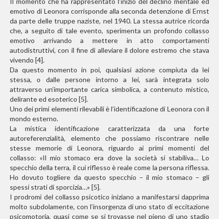
Il momento che ha rappresentato l’inizio del declino mentale ed
emotivo di Leonora corrisponde alla seconda detenzione di Ernst
da parte delle truppe naziste, nel 1940. La stessa autrice ricorda
che, a seguito di tale evento, sperimenta un profondo collasso
emotivo arrivando a mettere in atto comportamenti
autodistruttivi, con il fine di alleviare il dolore estremo che stava
vivendo [4].
Da questo momento in poi, qualsiasi azione compiuta da lei
stessa, o dalle persone intorno a lei, sarà integrata solo
attraverso un’importante carica simbolica, a contenuto mistico,
delirante ed esoterico [5].
Uno dei primi elementi rilevabili è l’identificazione di Leonora con il
mondo esterno.
La mistica identificazione caratterizzata da una forte
autoreferenzialità, elemento che possiamo riscontrare nelle
stesse memorie di Leonora, riguardo ai primi momenti del
collasso: «Il mio stomaco era dove la società si stabiliva… Lo
specchio della terra, il cui riflesso è reale come la persona riflessa.
Ho dovuto togliere da questo specchio – il mio stomaco – gli
spessi strati di sporcizia…» [5].
I prodromi del collasso psicotico iniziano a manifestarsi dapprima
molto subdolamente, con l’insorgenza di uno stato di eccitazione
psicomotoria, quasi come se si trovasse nel pieno di uno stadio