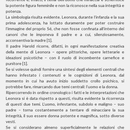
la potente figura femminile e non la riconosce nella sua integrità e
potenza.
La simbologia risulta evidente. Leonora, durante l’infanzia e la sua
prima adolescenza, ha lottato duramente per poter costruire
l’immagine del proprio Sé, che non fosse confinata all’interno dei
canoni che le imponeva il padre e a cui, silenziosamente,
acconsentiva la madre [1].
Il padre Harold ricorre, difatti, in ogni manifestazione creativa
della mente di Leonora – opere pittoriche, opere letterarie e
ideazioni psicotiche – con il ruolo di incombente carnefice e
punitore [1].
Se si volesse quindi fornire una sintesi degli elementi centrali che
hanno infestato i contenuti e le cognizioni di Leonora, dal
momento in cui ha avuto inizio suddetto crollo psichico, si
potrebbe fare, rimarcando due temi centrali: l’uomo e la donna.
Ripercorrendo in ordine cronologico i fatti e le interpretazioni che
Leonora si è data rispetto a questi, risulta evidente la ricorrenza
di questi due temi. L’uomo, infestante, subdolo e maligno – suo
padre – torna costantemente a tentare di minacciare la sua
integrità, il suo essere donna potente e magnifica, sotto diverse
vesti.
Se si considerano almeno superficialmente le relazioni che