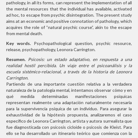
pathology, in all
its forms, can represent the implementation of all
the mental resources
that the individual has available, activated
ad hoc, to
escape from psychic disintegration. The present study
aims at an economic
and positive connotation of pathology, which
acquires the role of “natural psychic course”, akin to the escape
from mental death.
Key words.
Psychopathological question, psychic
resource,
release, psychopathology, Leonora Carrington.
Resumen.
Psicosis: un estado adaptativo, en respuesta a una
realidad hostil percibida. Un viaje entre el psicoanálisis y la
escuela sistémico-relacional, a través de la historia de Leonora
Carrington.
Partiendo de una importante cuestión relativa a la verdadera
naturaleza de la patología mental, intentamos observar cómo y en
qué medida determinadas manifestaciones psíquicas
representan realmente una adaptación naturalmente necesaria
para la supervivencia psíquica de un individuo. Para asegurar la
exhaustividad de la hipótesis propuesta, analizaremos el caso
específico de Leonora Carrington, artista y autora surrealista que
fue diagnosticada con psicosis cicloide o psicosis de Kleist. Para
ello se ha desarrollado un itinerario teórico que comienza con la