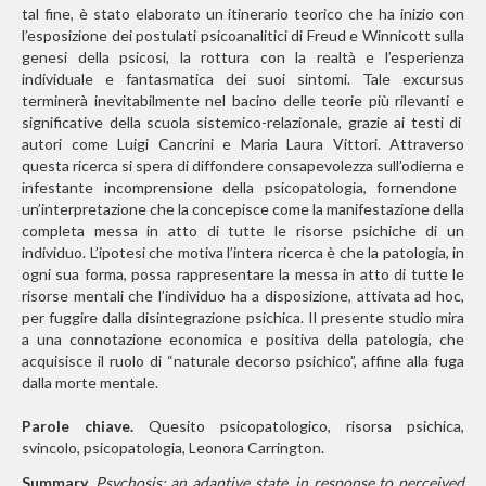
tal fine, è stato elaborato un
itinerario teorico che ha inizio con
l’esposizione dei postulati psicoanalitici
di Freud e Winnicott sulla
genesi della psicosi, la rottura con
la realtà e l’esperienza
individuale e fantasmatica dei suoi sintomi. Tale
excursus
terminerà inevitabilmente nel bacino delle teorie più rilevanti e
significative della scuola sistemico-relazionale, grazie ai testi di
autori come Luigi Cancrini e Maria Laura Vittori. Attraverso
questa ricerca si spera di diffondere consapevolezza sull’odierna e
infestante incomprensione della psicopatologia, fornendone
un’interpretazione che la concepisce come la manifestazione della
completa messa in atto di tutte le risorse psichiche di un
individuo. L’ipotesi che motiva l’intera ricerca è che la patologia,
in
ogni sua forma, possa rappresentare la messa in atto di tutte le
risorse mentali che l’individuo ha a disposizione, attivata ad hoc,
per fuggire dalla disintegrazione
psichica. Il presente studio mira
a una connotazione economica e
positiva della patologia, che
acquisisce il ruolo di “naturale decorso psichico”, affine alla fuga
dalla morte mentale.
Parole chiave.
Quesito psicopatologico, risorsa psichica,
svincolo, psicopatologia, Leonora Carrington.
Summary.
Psychosis: an adaptive state, in response to perceived