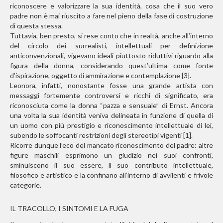
riconoscere e valorizzare la sua identità, cosa che il suo vero
padre non
è
mai riuscito a fare nel pieno della fase di costruzione
di questa stessa.
Tuttavia, ben presto, si rese conto che in realtà, anche all’interno
del circolo dei surrealisti, intellettuali per definizione
anticonvenzionali, vigevano ideali piuttosto riduttivi riguardo alla
figura della donna, considerando quest’ultima come fonte
d’ispirazione, oggetto di ammirazione e contemplazione [3].
Leonora, infatti, nonostante fosse una grande artista con
messaggi fortemente controversi e ricchi di significato, era
riconosciuta come la donna “pazza e sensuale”
di Ernst. Ancora
una volta
la sua identità veniva delineata in funzione di quella di
un uomo con più prestigio e riconoscimento intellettuale di lei,
subendo le soffocanti restrizioni degli stereotipi vigenti [1].
Ricorre dunque l’eco del mancato riconoscimento del padre: altre
figure maschili esprimono un giudizio nei suoi confronti,
sminuiscono il suo essere, il suo contributo intellettuale,
filosofico e artistico e la confinano all’interno di avvilenti e frivole
categorie.
IL TRACOLLO, I SINTOMI E LA FUGA