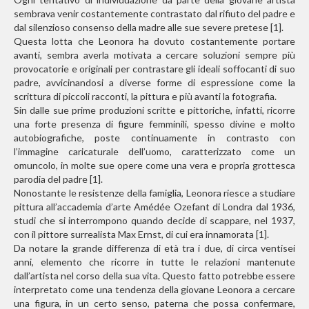
sembrava venir costantemente contrastato dal rifiuto del padre e
dal silenzioso consenso della madre alle sue severe pretese [1].
Questa lotta che Leonora ha dovuto costantemente portare
avanti, sembra averla motivata a cercare soluzioni sempre più
provocatorie e originali per contrastare gli ideali soffocanti di suo
padre, avvicinandosi a diverse forme di espressione come la
scrittura di piccoli racconti, la pittura e più avanti la fotografia.
Sin dalle sue prime produzioni scritte e pittoriche, infatti, ricorre
una forte presenza di figure femminili, spesso divine e molto
autobiografiche, poste continuamente in contrasto con
l’immagine caricaturale dell’uomo, caratterizzato come un
omuncolo, in molte sue opere come una vera e propria grottesca
parodia del padre [1].
Nonostante le resistenze della famiglia, Leonora riesce a studiare
pittura all’accademia d’arte Amédée Ozefant di Londra dal 1936,
studi che si interrompono quando decide di scappare, nel 1937,
con il pittore surrealista Max Ernst, di cui era innamorata [1].
Da notare la grande differenza di età tra i due, di circa ventisei
anni, elemento che ricorre in tutte le relazioni mantenute
dall’artista nel corso della sua vita. Questo fatto potrebbe essere
interpretato come una tendenza della giovane Leonora a cercare
una figura, in un certo senso, paterna che possa confermare,