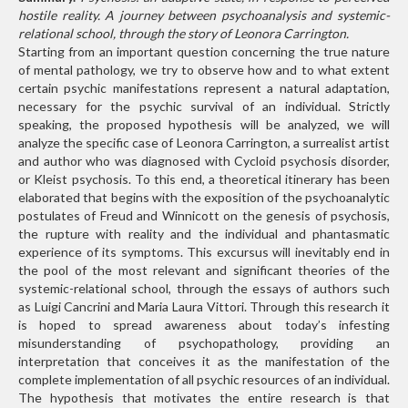
hostile reality. A journey between psychoanalysis and systemic-
relational school, through the story of Leonora Carrington.
Starting from an important question
concerning the true nature
of mental pathology, we try to
observe how and to what extent
certain psychic manifestations represent a natural adaptation,
necessary for the psychic survival of an individual. Strictly
speaking, the proposed hypothesis will be analyzed,
we will
analyze the specific case of Leonora Carrington, a surrealist artist
and author who was diagnosed with Cycloid psychosis disorder,
or Kleist psychosis. To this
end, a theoretical itinerary has been
elaborated that begins with
the exposition of the psychoanalytic
postulates of Freud and Winnicott on the genesis of psychosis,
the rupture with reality and the individual and phantasmatic
experience of its symptoms. This excursus will inevitably end in
the pool of the most relevant and significant theories of the
systemic-relational school, through the essays of authors such
as Luigi Cancrini and Maria Laura Vittori. Through this research it
is hoped to spread awareness about today’s infesting
misunderstanding of psychopathology, providing an
interpretation
that conceives it as the manifestation of the
complete implementation of all psychic resources of an individual.
The hypothesis
that motivates the entire research is that