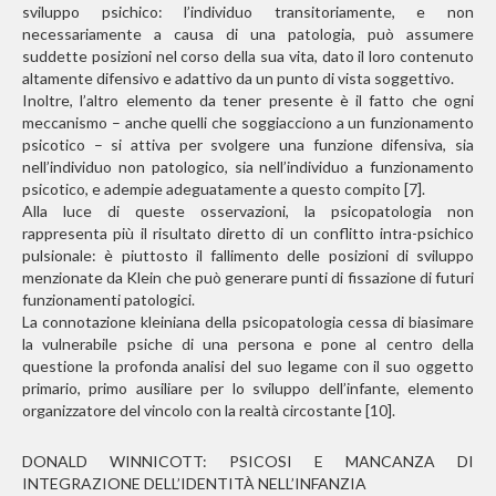
sviluppo psichico: l’individuo transitoriamente, e non
necessariamente a causa di una patologia, può assumere
suddette posizioni nel corso della sua vita, dato il loro contenuto
altamente difensivo e adattivo da un punto di vista soggettivo.
Inoltre, l’altro elemento da tener presente è il fatto che ogni
meccanismo – anche quelli che soggiacciono a un funzionamento
psicotico – si attiva per svolgere una funzione difensiva, sia
nell’individuo non patologico, sia nell’individuo a funzionamento
psicotico, e adempie adeguatamente a questo compito [7].
Alla luce di queste osservazioni, la psicopatologia non
rappresenta più il risultato diretto di un conflitto intra-psichico
pulsionale: è piuttosto il fallimento delle posizioni di sviluppo
menzionate da Klein che può generare punti di fissazione di futuri
funzionamenti patologici.
La connotazione kleiniana della psicopatologia cessa di biasimare
la vulnerabile psiche di una persona e pone al centro della
questione la profonda analisi del suo legame con il suo oggetto
primario, primo ausiliare per lo sviluppo dell’infante, elemento
organizzatore del vincolo con la realtà circostante [10].
DONALD WINNICOTT: PSICOSI E MANCANZA DI
INTEGRAZIONE DELL’IDENTITÀ NELL’INFANZIA