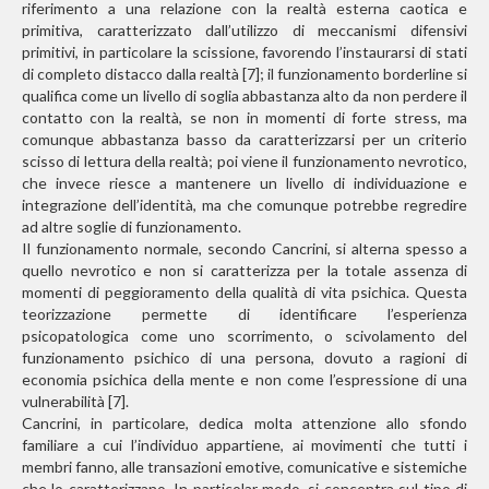
riferimento a una relazione con la realtà esterna caotica e
primitiva, caratterizzato dall’utilizzo di meccanismi difensivi
primitivi, in particolare la scissione, favorendo l’instaurarsi di stati
di completo distacco dalla realtà [7]; il funzionamento borderline si
qualifica come un livello di soglia abbastanza alto da non perdere il
contatto con la realtà, se non in momenti di forte stress, ma
comunque abbastanza basso da caratterizzarsi per un criterio
scisso di lettura della realtà; poi viene il funzionamento nevrotico,
che invece riesce a mantenere un livello di individuazione e
integrazione dell’identità, ma che comunque potrebbe regredire
ad altre soglie di funzionamento.
Il funzionamento normale, secondo Cancrini, si alterna spesso a
quello nevrotico e non si caratterizza per la totale assenza di
momenti di peggioramento della qualità di vita psichica. Questa
teorizzazione permette di identificare l’esperienza
psicopatologica come uno scorrimento, o scivolamento del
funzionamento psichico di una persona, dovuto a ragioni di
economia psichica della mente e non come l’espressione di una
vulnerabilità [7].
Cancrini, in particolare, dedica molta attenzione allo sfondo
familiare a cui l’individuo appartiene, ai movimenti che tutti i
membri fanno, alle transazioni emotive, comunicative e sistemiche
che lo caratterizzano. In particolar modo, si concentra sul tipo di