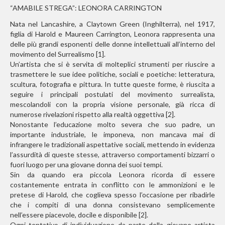
“AMABILE STREGA”: LEONORA CARRINGTON
Nata nel Lancashire, a Claytown Green (Inghilterra), nel 1917,
figlia di Harold e Maureen Carrington, Leonora rappresenta una
delle più grandi esponenti delle donne intellettuali all’interno del
movimento del Surrealismo [1].
Un’artista che si
è
servita di molteplici strumenti per riuscire a
trasmettere le sue idee politiche, sociali e poetiche: letteratura,
scultura, fotografia e pittura. In tutte queste forme,
è
riuscita a
seguire i principali postulati del movimento surrealista,
mescolandoli con la propria visione personale, già ricca di
numerose rivelazioni rispetto alla realtà oggettiva [2].
Nonostante l’educazione molto severa che suo padre, un
importante industriale, le imponeva, non mancava mai di
infrangere le tradizionali aspettative sociali, mettendo in evidenza
l’assurdità di queste stesse, attraverso comportamenti bizzarri o
fuori luogo per una giovane donna dei suoi tempi.
Sin da quando era piccola Leonora ricorda di essere
costantemente entrata in conflitto con le ammonizioni e le
pretese di Harold, che coglieva spesso l’occasione per ribadirle
che i compiti di una donna consistevano semplicemente
nell’essere piacevole, docile e disponibile [2].
Ogni tentativo di individuazione da parte della giovane artista