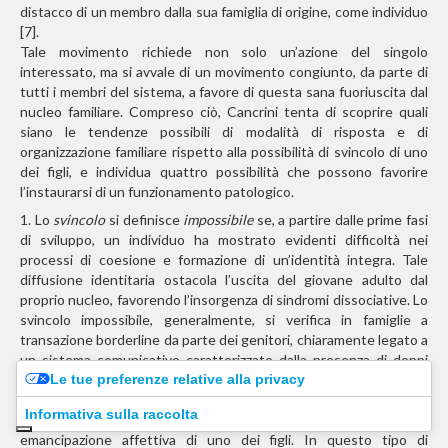
distacco di un membro dalla sua famiglia di origine, come individuo
[7].
Tale movimento richiede non solo un’azione del singolo
interessato, ma si avvale di un movimento congiunto, da parte di
tutti i membri del sistema, a favore di questa sana fuoriuscita dal
nucleo familiare. Compreso ciò, Cancrini tenta di scoprire quali
siano le tendenze possibili di modalità di risposta e di
organizzazione familiare rispetto alla possibilità di svincolo di uno
dei figli, e individua quattro possibilità che possono favorire
l’instaurarsi di un funzionamento patologico.
1. Lo
svincolo
si definisce
impossibile
se, a partire dalle prime fasi
di sviluppo, un individuo ha mostrato evidenti difficoltà nei
processi di coesione e formazione di un’identità integra. Tale
diffusione identitaria ostacola l’uscita del giovane adulto dal
proprio nucleo, favorendo l’insorgenza di sindromi dissociative. Lo
svincolo impossibile, generalmente, si verifica in famiglie a
transazione borderline da parte dei genitori, chiaramente legato a
un sistema comunicativo caratterizzato dalla presenza di doppi
Le tue preferenze relative alla privacy
legami [7].
2. Lo
svincolo inaccettabile
o
impensabile
, invece, fa riferimento
Informativa sulla raccolta
alla non capacità della famiglia di concepire l’idea della possibile
emancipazione affettiva di uno dei figli. In questo tipo di