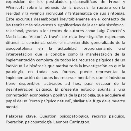
exposición de los postulados psicoanalíticos de Freud y
Winnicott sobre la génesis de la psicosis, la ruptura con la
realidad y la vivencia individual y fantasmática de sus síntomas.
Este excursus desembocará inevitablemente en el contexto de
las teorías más relevantes y significativas de la escuela sistémico-
relacional, gracias a los textos de autores como Luigi Cancrini y
Maria Laura Vittori. A través de esta investigación esperamos
difundir la conciencia sobre el malentendido generalizado de la
psicopatología en la actualidad, proporcionando una
interpretación que la concibe como la manifestación de la
implementación completa de todos los recursos psíquicos de un
individuo. La hipótesis que motiva toda la investigación es que la
patología, en todas sus formas, puede representar la
implementación de todos los recursos mentales que el individuo
tiene disponibles, activados ad hoc, para escapar de la
desintegración psíquica. El presente estudio apunta a una
connotación económica y positiva de la patología, que adquiere el
papel de un “curso psíquico natural”, similar a la fuga de la muerte
mental.
Palabras clave.
Cuestión psicopatológica, recurso psíquico,
liberación, psicopatología, Leonora Carrington.