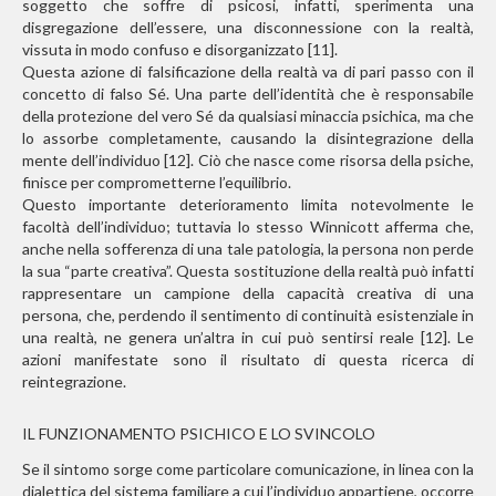
soggetto che soffre di psicosi, infatti, sperimenta una
disgregazione dell’essere, una disconnessione con la realtà,
vissuta in modo confuso e disorganizzato [11].
Questa azione di falsificazione della realtà va di pari passo con il
concetto di falso Sé. Una parte dell’identità che è responsabile
della protezione del vero Sé da qualsiasi minaccia psichica, ma che
lo assorbe completamente, causando la disintegrazione della
mente dell’individuo [12]. Ciò che nasce come risorsa della psiche,
finisce per comprometterne l’equilibrio.
Questo importante deterioramento limita notevolmente le
facoltà dell’individuo; tuttavia lo stesso Winnicott afferma che,
anche nella sofferenza di una tale patologia, la persona non perde
la sua “parte creativa”. Questa sostituzione della realtà può infatti
rappresentare un campione della capacità creativa di una
persona, che, perdendo il sentimento di continuità esistenziale in
una realtà, ne genera un’altra in cui può sentirsi reale [12]. Le
azioni manifestate sono il risultato di questa ricerca di
reintegrazione.
IL FUNZIONAMENTO PSICHICO E LO SVINCOLO
Se il sintomo sorge come particolare comunicazione, in linea con la
dialettica del sistema familiare a cui l’individuo appartiene, occorre