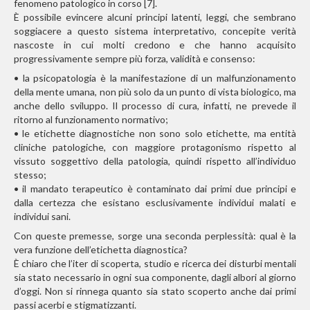
fenomeno patologico in corso [7].
È possibile evincere alcuni principi
latenti, leggi, che sembrano
soggiacere a questo sistema interpretativo, concepite verità
nascoste in cui molti credono e che hanno acquisito
progressivamente sempre più forza, validità e consenso:
• la psicopatologia è la manifestazione di un malfunzionamento
della mente umana, non più solo da un punto di vista biologico, ma
anche dello sviluppo. Il processo di cura, infatti, ne prevede il
ritorno al funzionamento normativo;
• le etichette diagnostiche non sono solo etichette, ma entità
cliniche patologiche, con maggiore protagonismo rispetto al
vissuto soggettivo della patologia, quindi rispetto all’individuo
stesso;
• il mandato terapeutico è contaminato dai primi due principi e
dalla certezza che esistano esclusivamente individui malati e
individui sani.
Con queste premesse, sorge una seconda perplessità: qual è la
vera funzione dell’etichetta diagnostica?
È chiaro che l’iter di scoperta, studio e ricerca dei disturbi mentali
sia stato necessario in ogni sua componente, dagli albori al giorno
d’oggi. Non si rinnega quanto sia stato scoperto anche dai primi
passi acerbi e stigmatizzanti.