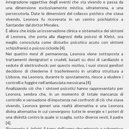
integrazione oggettiva degli eventi che sta vivendo e passa da
una dimensione esclusivamente mistica, ultraterrena, a una
persecutoria. Date le dimensioni del collasso psichico che stava
vivendo, Leonora fu ricoverata in un centro psichiatrico a
Santander dal dottor Morales.
È allora che inizia un
’osservazione clinica e sistematica dei sintomi
di Leonora, che porta alla diagnosi della psicosi di Kleist, ora
meglio conosciuta come disturbo psicotico acuto con sintomi
schizofrenici o psicosi cicloide [4].
Nei quattro mesi di permanenza, Leonora viene sottoposta a
trattamenti denigratori e crudeli, basati su dosi di cardiazolo e
sedute di elettroshock; per questo motivo, i suoi stessi genitori
decidono di chiederne il trasferimento in un’altra struttura a
Lisbona, ma Leonora, durante lo spostamento, riesce a eludere i
controlli e fuggire nell’ambasciata messicana [4].
Analizzando ciò che i sintomi psicotici hanno rappresentato per
Leonora, sembra che, in un momento di totale mancanza di
controllo e sensazione di impotenza nei confronti di ciò che stava
vivendo, Leonora generi una realtà alternativa e una Leonora
divina alternativa in cui convergono tutte le energie e i poteri di
una divinità contro la quale si scaglia, sotto diverse vesti, il padre
[4].
Ricorrente è, infatti, il tema dell’uomo che minaccia e schernisce