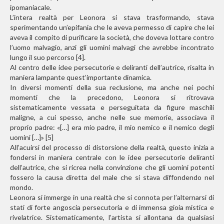
ipomaniacale.
L’intera realtà per Leonora si stava trasformando, stava
sperimentando un’epifania che le aveva permesso di capire che lei
aveva il compito di purificare la società, che doveva lottare contro
l’uomo malvagio, anzi gli uomini malvagi che avrebbe incontrato
lungo il suo percorso [4].
Al centro delle idee persecutorie e deliranti dell’autrice, risalta in
maniera lampante quest’importante dinamica.
In diversi momenti della sua reclusione, ma anche nei pochi
momenti che la precedono, Leonora si ritrovava
sistematicamente vessata e perseguitata da figure maschili
maligne, a cui spesso, anche nelle sue memorie, associava il
proprio padre: «[…] era mio padre, il mio nemico e il nemico degli
uomini […]» [5]
All’acuirsi del processo di distorsione della realtà, questo inizia a
fondersi in maniera centrale con le idee persecutorie deliranti
dell’autrice, che si ricrea nella convinzione che gli uomini potenti
fossero la causa diretta del male che si stava diffondendo nel
mondo.
Leonora si immerge in una realtà che si connota per l’alternarsi di
stati di forte angoscia persecutoria e di immensa gioia mistica e
rivelatrice. Sistematicamente, l’artista si allontana da qualsiasi