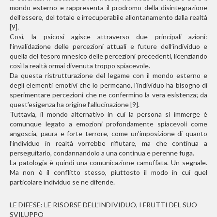
mondo esterno e rappresenta il prodromo della disintegrazione
dell’essere, del totale e irrecuperabile allontanamento dalla realtà
[9].
Così, la psicosi agisce attraverso due principali azioni:
l’invalidazione delle percezioni attuali e future dell’individuo e
quella del tesoro mnesico delle percezioni precedenti, licenziando
così la realtà ormai divenuta troppo spiacevole.
Da questa ristrutturazione del legame con il mondo esterno e
degli elementi emotivi che lo permeano, l’individuo ha bisogno di
sperimentare percezioni che ne confermino la vera esistenza; da
quest’esigenza ha origine l’allucinazione [9].
Tuttavia, il mondo alternativo in cui la persona si immerge è
comunque legato a emozioni profondamente spiacevoli come
angoscia, paura e forte terrore, come un’imposizione di quanto
l’individuo in realtà vorrebbe rifiutare, ma che continua a
perseguitarlo, condannandolo a una continua e perenne fuga.
La patologia è quindi una comunicazione camuffata. Un segnale.
Ma non è il conflitto stesso, piuttosto il modo in cui quel
particolare individuo se ne difende.
LE DIFESE: LE RISORSE DELL’INDIVIDUO, I FRUTTI DEL SUO
SVILUPPO