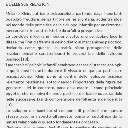
E DELLE SUE RELAZIONI
Melanie Klein, autrice e psicoanalista, partendo dagli importanti
postulati freudiani, senza timore se ne allontana, addentrandosi
nel mondo delle prime fasi dello sviluppo infantile per analizzarne i
meccanismi e le caratteristiche da un’altra prospettiva.
Le conclusioni kleiniane mostrano sotto una particolare luce le
difese che Freud afferma si celino dietro al meccanismo psicotico,
rivelando come queste, in realtà, siano protagoniste delle
relazioni primarie caratterizzanti le precoci fasi dello sviluppo
psichico [10].
I meccanismi psichici infantili sembrano essere piuttosto analoghi
a quelli posti in atto durante il vissuto di questa particolare
psicopatologia. Klein pone al centro dello sviluppo psichico
l’elemento relazionale, sottolineando l’importanza della figura del
genitore – lei, in concreto, parla della madre – come principale
oggetto che riempiva il mondo psichico del bambino, aiutandolo
nelle successive fasi di comprensione dell’alterità e dell’identità
[10].
Lo sviluppo del bambino si compone di posizioni che questo
stesso assume rispetto all’oggetto primario, sottolineando la
natura relazionale di questo fondamentale processo.
L’infante vive le prime fasi di vita bersagliato da sentimenti di