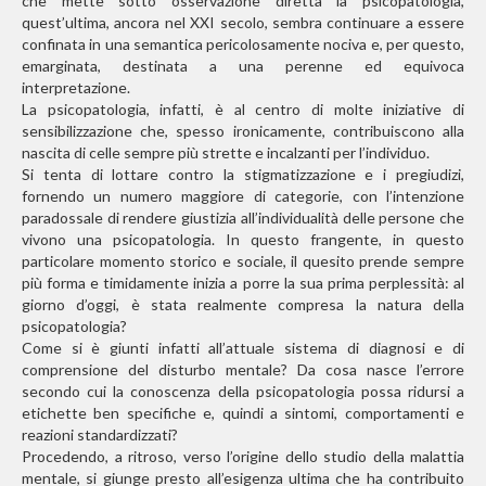
che mette sotto osservazione diretta la psicopatologia,
quest’ultima, ancora nel XXI secolo, sembra continuare a essere
confinata in una semantica pericolosamente nociva e, per questo,
emarginata, destinata a una perenne ed equivoca
interpretazione.
La psicopatologia, infatti, è al centro di molte iniziative di
sensibilizzazione che, spesso ironicamente, contribuiscono alla
nascita di celle sempre più strette e incalzanti per l’individuo.
Si tenta di lottare contro la stigmatizzazione e i pregiudizi,
fornendo un numero maggiore di categorie, con l’intenzione
paradossale di rendere giustizia all’individualità delle persone che
vivono una psicopatologia. In questo frangente, in questo
particolare momento storico e sociale, il quesito prende sempre
più forma e timidamente inizia a porre la sua prima perplessità: al
giorno d’oggi, è stata realmente compresa la natura della
psicopatologia?
Come si è giunti infatti all’attuale sistema di diagnosi e di
comprensione del disturbo mentale? Da cosa nasce l’errore
secondo cui la conoscenza della psicopatologia possa ridursi a
etichette ben specifiche e, quindi a sintomi, comportamenti e
reazioni standardizzati?
Procedendo, a ritroso, verso l’origine dello studio della malattia
mentale, si giunge presto all’esigenza ultima che ha contribuito