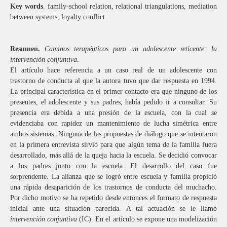
Key words
. family-school relation, relational triangulations, mediation
between systems, loyalty conflict.
Resumen.
Caminos terapéuticos para un adolescente reticente: la
intervención conjuntiva
.
El artículo hace referencia a un caso real de un adolescente con
trastorno de conducta al que la autora tuvo que dar respuesta en 1994.
La principal característica en el primer contacto era que ninguno de los
presentes, el adolescente y sus padres, había pedido ir a consultar. Su
presencia era debida a una presión de la escuela, con la cual se
evidenciaba con rapidez un mantenimiento de lucha simétrica entre
ambos sistemas. Ninguna de las propuestas de diálogo que se intentaron
en la primera entrevista sirvió para que algún tema de la familia fuera
desarrollado, más allá de la queja hacia la escuela. Se decidió convocar
a los padres junto con la escuela. El desarrollo del caso fue
sorprendente. La alianza que se logró entre escuela y familia propició
una rápida desaparición de los trastornos de conducta del muchacho.
Por dicho motivo se ha repetido desde entonces el formato de respuesta
inicial ante una situación parecida. A tal actuación se le llamó
intervención conjuntiva
(IC). En el artículo se expone una modelización