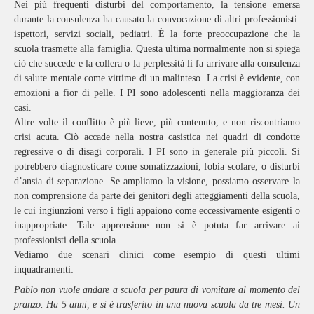
Nei più frequenti disturbi del comportamento, la tensione emersa
durante la consulenza ha causato la convocazione di altri professionisti:
ispettori, servizi sociali, pediatri. È la forte preoccupazione che la
scuola trasmette alla famiglia. Questa ultima normalmente non si spiega
ciò che succede e la collera o la perplessità li fa arrivare alla consulenza
di salute mentale come vittime di un malinteso. La crisi è evidente, con
emozioni a fior di pelle. I PI sono adolescenti nella maggioranza dei
casi.
Altre volte il conflitto è più lieve, più contenuto, e non riscontriamo
crisi acuta. Ciò accade nella nostra casistica nei quadri di condotte
regressive o di disagi corporali. I PI sono in generale più piccoli. Si
potrebbero diagnosticare come somatizzazioni, fobia scolare, o disturbi
d’ansia di separazione. Se ampliamo la visione, possiamo osservare la
non comprensione da parte dei genitori degli atteggiamenti della scuola,
le cui ingiunzioni verso i figli appaiono come eccessivamente esigenti o
inappropriate. Tale apprensione non si è potuta far arrivare ai
professionisti della scuola.
Vediamo due scenari clinici come esempio di questi ultimi
inquadramenti:
Pablo non vuole andare a scuola per paura di vomitare al momento del
pranzo. Ha 5 anni, e si è trasferito in una nuova scuola da tre mesi. Un