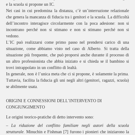
e la scuola si propone un IC.
Nei casi in cui predomina la distanza, c’è un’interruzione relazionale
che genera la mancanza di fiducia tra i genitori e la scuola. La difficoltà
dell’incontro interagisce circolarmente con la poca adesione: non si
incontrano perché non si stimano e non si stimano perché non si
vedono.
L’IC può realizzarsi come primo passo nel prendersi carico di una
situazione, come abbiamo visto nel caso di Alberto. Si tratta della
situazione più frequente, che può proporsi anche durante il processo di
un altro professionista che abbia iniziato e si chieda se il bambino si
trovi intrappolato in un conflitto di lealtà.
In generale, non è l’unica meta che ci si propone, è solamente la prima.
Tuttavia, facilita la fiducia gli uni negli altri (genitori, ragazzi, scuola)
se abilmente usata.
ORIGINI E CONNESSIONI DELL’INTERVENTO DI
CONGIUNGIMENTO
Le origini teorico-pratiche di detto intervento sono:
– La riduzione del conflitto familiare negli autori della scuola
strutturale
. Minuchin e Fishman [7] furono i pionieri che iniziarono la