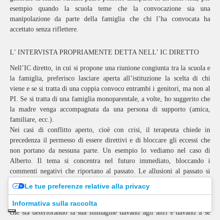
esempio quando la scuola teme che la convocazione sia una
manipolazione da parte della famiglia che chi l’ha convocata ha
accettato senza riflettere.
L’ INTERVISTA PROPRIAMENTE DETTA NELL’ IC DIRETTO
Nell’IC diretto, in cui si propone una riunione congiunta tra la scuola e
la famiglia, preferisco lasciare aperta all’istituzione la scelta di chi
viene e se si tratta di una coppia convoco entrambi i genitori, ma non al
PI. Se si tratta di una famiglia monoparentale, a volte, ho suggerito che
la madre venga accompagnata da una persona di supporto (amica,
familiare, ecc.).
Nei casi di conflitto aperto, cioè con crisi, il terapeuta chiede in
precedenza il permesso di essere direttivi e di bloccare gli eccessi che
non portano da nessuna parte. Un esempio lo vediamo nel caso di
Alberto. Il tema si concentra nel futuro immediato, bloccando i
commenti negativi che riportano al passato. Le allusioni al passato si
ammettono solo se presumono una base per la collaborazione.
Le tue preferenze relative alla privacy
Stabilitosi un clima di rispetto, si propone un’alleanza tra le parti per
eliminare il peso negativo che la condotta perturbatrice ha sul ragazzo
Informativa sulla raccolta
che sta deteriorando la sua immagine davanti agli altri e davanti a se