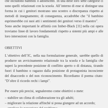
che includono bambini o adolescenti. In una delle loro sette categorie ci
sono quelli relazionati con la scuola. All’interno di esse si distingue una
forma in cui i genitori mostrano uno scontro o discrepanza rispetto ai
metodi di insegnamento; di conseguenza, accadrebbe che “il bambino
esprimerebbe coi suoi atti i sentimenti dei genitori verso il maestro”.
Sono anche importanti le affinità con Imber-Black [11] nella cui opera
troviamo linee di lavoro fondamentali rispetto a sistemi più ampi e alle
loro intersezioni con la famiglia.
OBIETTIVI
L’obiettivo dell’IC, nella sua formulazione generale, sarebbe quello di
produrre un avvicinamento relazionale tra la scuola e la famiglia che
superi la precedente posizione di conflitto aperto o di distanza, tirando
fuori il bambino o ragazzo dalla posizione di protagonista incosciente
del disaccordo o del non riconoscimento. Ricordiamo il poema citato:
“D’oltre il ricordo rechi i lampi”.
Per essere più precisi, segnaleremo come obiettivi o mete:
– stabilire un clima di collaborazione tra gli adulti;
– migliorare la relazione affinché si possa giungere ad un accordo;