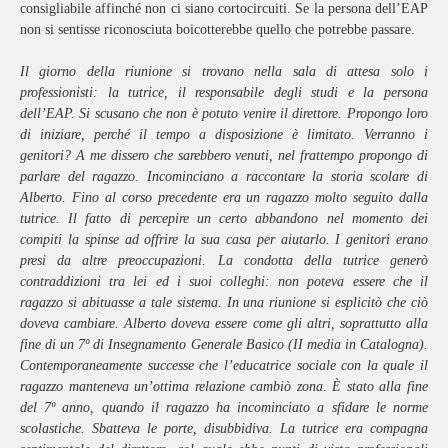
consigliabile affinché non ci siano cortocircuiti. Se la persona dell’EAP
non si sentisse riconosciuta boicotterebbe quello che potrebbe passare.
Il giorno della riunione si trovano nella sala di attesa solo i
professionisti: la tutrice, il responsabile degli studi e la persona
dell’EAP. Si scusano che non è potuto venire il direttore. Propongo loro
di iniziare, perché il tempo a disposizione è limitato. Verranno i
genitori? A me dissero che sarebbero venuti, nel frattempo propongo di
parlare del ragazzo. Incominciano a raccontare la storia scolare di
Alberto. Fino al corso precedente era un ragazzo molto seguito dalla
tutrice. Il fatto di percepire un certo abbandono nel momento dei
compiti la spinse ad offrire la sua casa per aiutarlo. I genitori erano
presi da altre preoccupazioni. La condotta della tutrice generò
contraddizioni tra lei ed i suoi colleghi: non poteva essere che il
ragazzo si abituasse a tale sistema. In una riunione si esplicitò che ciò
doveva cambiare. Alberto doveva essere come gli altri, soprattutto alla
fine di un 7º di Insegnamento Generale Basico (II media in Catalogna).
Contemporaneamente successe che l’educatrice sociale con la quale il
ragazzo manteneva un’ottima relazione cambiò zona. È stato alla fine
del 7º anno, quando il ragazzo ha incominciato a sfidare le norme
scolastiche. Sbatteva le porte, disubbidiva. La tutrice era compagna