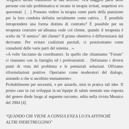
persone con tale problematica si recano in terapia irritati, sospettosi e/o
spaventati. […] Possono vedere la terapia come parte della punizione
per la loro condotta definita socialmente come cattiva… È possibile
intraprendere una forma distinta di contratto? È possibile per un
terapeuta costruire un’alleanza reale col cliente, quando il terapeuta è
scelto da “il nemico” del cliente? Il primo obiettivo è differenziarsi dal
derivante. Per evitare coalizioni parziali, ci posizioniamo come
consulenti delle varie parti del sistema…».
«A volte facciamo da coordinatori. In quello che chiamiamo “Forum”
ci riuniamo con la famiglia ed i professionisti… Definiamo i diversi
punti di vista del problema e le potenziali soluzioni. Offriamo
riformulazioni positive. Operiamo come moderatori del dialogo,
aiutando a che si ascoltino mutuamente».
Probabilmente per necessità, e per azzardo, misi in pratica tali idee. Il
primo caso in cui sviluppai in un’équipe di salute mentale una risposta
del genere diede luogo al seguente racconto, edito nella rivista Mosaico
del 2004 [4].
“QUANDO CHI VIENE A CONSULENZA LO FA AFFINCHÉ
ALTRI INDIETREGGINO”