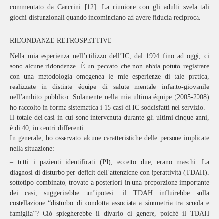
commentato da Cancrini [12]. La riunione con gli adulti svela tali
giochi disfunzionali quando incominciano ad avere fiducia reciproca.
RIDONDANZE RETROSPETTIVE
Nella mia esperienza nell’utilizzo dell’IC, dal 1994 fino ad oggi, ci
sono alcune ridondanze. È un peccato che non abbia potuto registrare
con una metodologia omogenea le mie esperienze di tale pratica,
realizzate in distinte équipe di salute mentale infanto-giovanile
nell’ambito pubblico. Solamente nella mia ultima équipe (2005-2008)
ho raccolto in forma sistematica i 15 casi di IC soddisfatti nel servizio.
Il totale dei casi in cui sono intervenuta durante gli ultimi cinque anni,
è di 40, in centri differenti.
In generale, ho osservato alcune caratteristiche delle persone implicate
nella situazione:
– tutti i pazienti identificati (PI), eccetto due, erano maschi. La
diagnosi di disturbo per deficit dell’attenzione con iperattività (TDAH),
sottotipo combinato, trovato a posteriori in una proporzione importante
dei casi, suggerirebbe un’ipotesi: il TDAH influirebbe sulla
costellazione “disturbo di condotta associata a simmetria tra scuola e
famiglia”? Ciò spiegherebbe il divario di genere, poiché il TDAH