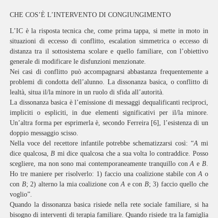
CHE COS’È L’INTERVENTO DI CONGIUNGIMENTO
L’IC è la risposta tecnica che, come prima tappa, si mette in moto in
situazioni di eccesso di conflitto, escalation simmetrica o eccesso di
distanza tra il sottosistema scolare e quello familiare, con l’obiettivo
generale di modificare le disfunzioni menzionate.
Nei casi di conflitto può accompagnarsi abbastanza frequentemente a
problemi di condotta dell’alunno. La dissonanza basica, o conflitto di
lealtà, situa il/la minore in un ruolo di sfida all’autorità.
La dissonanza basica è l’emissione di messaggi dequalificanti reciproci,
impliciti o espliciti, in due elementi significativi per il/la minore.
Un’altra forma per esprimerla è, secondo Ferreira [6], l’esistenza di un
doppio messaggio scisso.
Nella voce del recettore infantile potrebbe schematizzarsi così: “
A
mi
dice qualcosa,
B
mi dice qualcosa che a sua volta lo contraddice. Posso
scegliere, ma non sono mai contemporaneamente tranquillo con
A
e
B
.
Ho tre maniere per risolverlo: 1) faccio una coalizione stabile con
A
o
con
B
; 2) alterno la mia coalizione con
A
e con
B
; 3) faccio quello che
voglio”.
Quando la dissonanza basica risiede nella rete sociale familiare, si ha
bisogno di interventi di terapia familiare. Quando risiede tra la famiglia