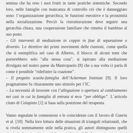
semina che ha reso i suoi frutti in tante pratiche sistemiche. Secondo
loro, nelle famiglie con mancanza di controllo ciò che è danneggiato
sono: l’organizzazione gerarchica, le funzioni esecutive e la prossimità
nella socializzazione. Perciò la ristrutturazione deve seguire una
gerarchia chiara, una cooperazione familiare che rimetta il bambino al
suo posto.
– Gli interventi di mediazione in coppie in fase di separazione o
divorzio
. Le direttive dei primi movimenti delle riunioni, come quella
che si esemplifica nel caso di Alberto, il blocco di alcuni temi che
porterebbero solo “alla stessa cosa”, si ispirano alla mediazione
divulgata nel nostro paese da Mastropaolo [8] che a sua volta ci parla di
come è possibile “ridefinire la coazione”.
– Il progetto scuola-famiglia dell’Ackerman Institute
[9]. Il loro
pragmatismo fu chiaramente uno stimolo per l’IC.
– La necessità di lavorare con l’allegazione o apertura al cambiamento
nei casi in cui la famiglia di entrata si reca “per obbligo”
. L’articolo
citato di Colapinto [1] si basa sulla posizione del terapeuta.
Vanno segnalate le connessioni e le coincidenze con il lavoro di Guerin
et al. [10]. Nella loro lettura delle situazioni di triangoli relazionali, che
si rivela sommamente utile nella pratica, gli autori distinguono quelli