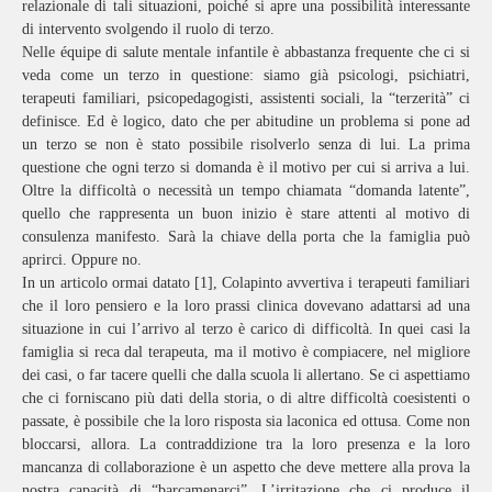
relazionale di tali situazioni, poiché si apre una possibilità interessante
di intervento svolgendo il ruolo di terzo.
Nelle équipe di salute mentale infantile è abbastanza frequente che ci si
veda come un terzo in questione: siamo già psicologi, psichiatri,
terapeuti familiari, psicopedagogisti, assistenti sociali, la “terzerità” ci
definisce. Ed è logico, dato che per abitudine un problema si pone ad
un terzo se non è stato possibile risolverlo senza di lui. La prima
questione che ogni terzo si domanda è il motivo per cui si arriva a lui.
Oltre la difficoltà o necessità un tempo chiamata “domanda latente”,
quello che rappresenta un buon inizio è stare attenti al motivo di
consulenza manifesto. Sarà la chiave della porta che la famiglia può
aprirci. Oppure no.
In un articolo ormai datato
[1], Colapinto avvertiva i terapeuti familiari
che il loro pensiero e la loro prassi clinica dovevano adattarsi ad una
situazione in cui l’arrivo al terzo è carico di difficoltà. In quei casi la
famiglia si reca dal terapeuta, ma il motivo è compiacere, nel migliore
dei casi, o far tacere quelli che dalla scuola li allertano. Se ci aspettiamo
che ci forniscano più dati della storia, o di altre difficoltà coesistenti o
passate, è possibile che la loro risposta sia laconica ed ottusa. Come non
bloccarsi, allora. La contraddizione tra la loro presenza e la loro
mancanza di collaborazione è un aspetto che deve mettere alla prova la
nostra capacità di “barcamenarci”. L’irritazione che ci produce il