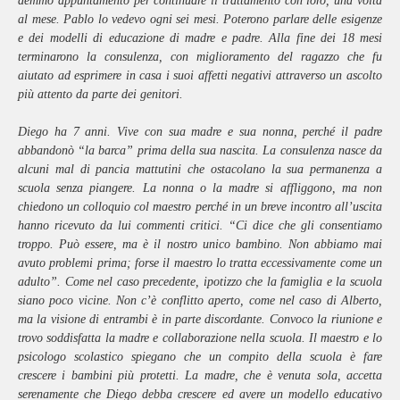
demmo appuntamento per continuare il trattamento con loro, una volta
al mese. Pablo lo vedevo ogni sei mesi. Poterono parlare delle esigenze
e dei modelli di educazione di madre e padre. Alla fine dei 18 mesi
terminarono la consulenza, con miglioramento del ragazzo che fu
aiutato ad esprimere in casa i suoi affetti negativi attraverso un ascolto
più attento da parte dei genitori.
Diego ha 7 anni. Vive con sua madre e sua nonna, perché il padre
abbandonò “la barca” prima della sua nascita. La consulenza nasce da
alcuni mal di pancia mattutini che ostacolano la sua permanenza a
scuola senza piangere. La nonna o la madre si affliggono, ma non
chiedono un colloquio col maestro perché in un breve incontro all’uscita
hanno ricevuto da lui commenti critici. “Ci dice che gli consentiamo
troppo. Può essere, ma è il nostro unico bambino. Non abbiamo mai
avuto problemi prima; forse il maestro lo tratta eccessivamente come un
adulto”. Come nel caso precedente, ipotizzo che la famiglia e la scuola
siano poco vicine. Non c’è conflitto aperto, come nel caso di Alberto,
ma la visione di entrambi è in parte discordante. Convoco la riunione e
trovo soddisfatta la madre e collaborazione nella scuola. Il maestro e lo
psicologo scolastico spiegano che un compito della scuola è fare
crescere i bambini più protetti. La madre, che è venuta sola, accetta
serenamente che Diego debba crescere ed avere un modello educativo