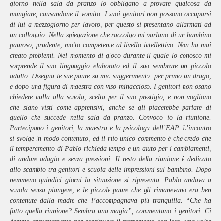
giorno nella sala da pranzo lo obbligano a provare qualcosa da
mangiare, causandone il vomito. I suoi genitori non possono occuparsi
di lui a mezzogiorno per lavoro, per questo si presentano allarmati ad
un colloquio. Nella spiegazione che raccolgo mi parlano di un bambino
pauroso, prudente, molto competente al livello intellettivo. Non ha mai
creato problemi. Nel momento di gioco durante il quale lo conosco mi
sorprende il suo linguaggio elaborato ed il suo sembrare un piccolo
adulto. Disegna le sue paure su mio suggerimento: per primo un drago,
e dopo una figura di maestra con viso minaccioso. I genitori non osano
chiedere nulla alla scuola, scelta per il suo prestigio, e non vogliono
che siano visti come apprensivi, anche se gli piacerebbe parlare di
quello che succede nella sala da pranzo. Convoco io la riunione.
Partecipano i genitori, la maestra e la psicologa dell’EAP. L’incontro
si svolge in modo contenuto, ed il mio unico commento è che credo che
il temperamento di Pablo richieda tempo e un aiuto per i cambiamenti,
di andare adagio e senza pressioni. Il resto della riunione è dedicato
allo scambio tra genitori e scuola delle impressioni sul bambino. Dopo
nemmeno quindici giorni la situazione si ripresenta. Pablo andava a
scuola senza piangere, e le piccole paure che gli rimanevano era ben
contenute dalla madre che l’accompagnava più tranquilla. “Che ha
fatto quella riunione? Sembra una magia”, commentano i genitori. Ci