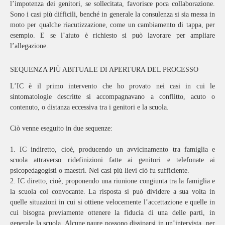
l’impotenza dei genitori, se sollecitata, favorisce poca collaborazione.
Sono i casi più difficili, benché in generale la consulenza si sia messa in
moto per qualche riacutizzazione, come un cambiamento di tappa, per
esempio. E se l’aiuto è richiesto si può lavorare per ampliare
l’allegazione.
SEQUENZA PIÙ ABITUALE DI APERTURA DEL PROCESSO
L’IC è il primo intervento che ho provato nei casi in cui le
sintomatologie descritte si accompagnavano a conflitto, acuto o
contenuto, o distanza eccessiva tra i genitori e la scuola.
Ciò venne eseguito in due sequenze:
1. IC indiretto, cioè, producendo un avvicinamento tra famiglia e
scuola attraverso ridefinizioni fatte ai genitori e telefonate ai
psicopedagogisti o maestri. Nei casi più lievi ciò fu sufficiente.
2. IC diretto, cioè, proponendo una riunione congiunta tra la famiglia e
la scuola col convocante. La risposta si può dividere a sua volta in
quelle situazioni in cui si ottiene velocemente l’accettazione e quelle in
cui bisogna previamente ottenere la fiducia di una delle parti, in
generale la scuola. Alcune paure possono dissiparsi in un’intervista, per