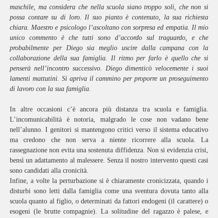
maschile, ma considera che nella scuola siano troppo soli, che non si
possa contare su di loro. Il suo pianto è contenuto, la sua richiesta
chiara. Maestro e psicologo l’ascoltano con sorpresa ed empatia. Il mio
unico commento è che tutti sono d’accordo sul traguardo, e che
probabilmente per Diego sia meglio uscire dalla campana con la
collaborazione della sua famiglia. Il ritmo per farlo è quello che si
penserà nell’incontro successivo. Diego dimenticò velocemente i suoi
lamenti mattutini. Si apriva il cammino per proporre un proseguimento
di lavoro con la sua famiglia.
In altre occasioni c’è ancora più distanza tra scuola e famiglia.
L’incomunicabilità è notoria, malgrado le cose non vadano bene
nell’alunno. I genitori si mantengono critici verso il sistema educativo
ma credono che non serva a niente ricorrere alla scuola. La
rassegnazione non evita una sostenuta diffidenza. Non si evidenzia crisi,
bensì un adattamento al malessere. Senza il nostro intervento questi casi
sono candidati alla cronicità.
Infine, a volte la perturbazione si è chiaramente cronicizzata, quando i
disturbi sono letti dalla famiglia come una sventura dovuta tanto alla
scuola quanto al figlio, o determinati da fattori endogeni (il carattere) o
esogeni (le brutte compagnie). La solitudine del ragazzo è palese, e