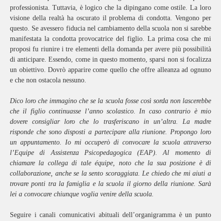
professionista. Tuttavia, è logico che la dipingano come ostile. La loro
visione della realtà ha oscurato il problema di condotta. Vengono per
questo. Se avessero fiducia nel cambiamento della scuola non si sarebbe
manifestata la condotta provocatrice del figlio. La prima cosa che mi
proposi fu riunire i tre elementi della domanda per avere più possibilità
di anticipare. Essendo, come in questo momento, sparsi non si focalizza
un obiettivo. Dovrò apparire come quello che offre alleanza ad ognuno
e che non ostacola nessuno.
Dico loro che immagino che se la scuola fosse così sorda non lascerebbe
che il figlio continuasse l’anno scolastico. In caso contrario è mio
dovere consigliar loro che lo trasferiscano in un’altra. La madre
risponde che sono disposti a partecipare alla riunione. Propongo loro
un appuntamento. Io mi occuperò di convocare la scuola attraverso
l’Equipe di Assistenza Psicopedagogica (EAP). Al momento di
chiamare la collega di tale équipe, noto che la sua posizione è di
collaborazione, anche se la sento scoraggiata. Le chiedo che mi aiuti a
trovare ponti tra la famiglia e la scuola il giorno della riunione. Sarà
lei a convocare chiunque voglia venire della scuola.
Seguire i canali comunicativi abituali dell’organigramma è un punto