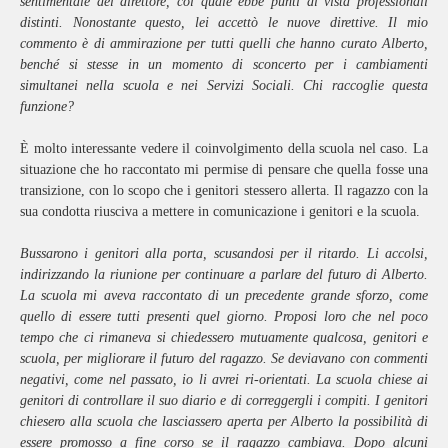
sentimentale del direttore, col quale ebbe punti di vista professionali
distinti. Nonostante questo, lei accettò le nuove direttive. Il mio
commento è di ammirazione per tutti quelli che hanno curato Alberto,
benché si stesse in un momento di sconcerto per i cambiamenti
simultanei nella scuola e nei Servizi Sociali. Chi raccoglie questa
funzione?
È molto interessante vedere il coinvolgimento della scuola nel caso. La
situazione che ho raccontato mi permise di pensare che quella fosse una
transizione, con lo scopo che i genitori stessero allerta. Il ragazzo con la
sua condotta riusciva a mettere in comunicazione i genitori e la scuola.
Bussarono i genitori alla porta, scusandosi per il ritardo. Li accolsi,
indirizzando la riunione per continuare a parlare del futuro di Alberto.
La scuola mi aveva raccontato di un precedente grande sforzo, come
quello di essere tutti presenti quel giorno. Proposi loro che nel poco
tempo che ci rimaneva si chiedessero mutuamente qualcosa, genitori e
scuola, per migliorare il futuro del ragazzo. Se deviavano con commenti
negativi, come nel passato, io li avrei ri-orientati. La scuola chiese ai
genitori di controllare il suo diario e di correggergli i compiti. I genitori
chiesero alla scuola che lasciassero aperta per Alberto la possibilità di
essere promosso a fine corso se il ragazzo cambiava. Dopo alcuni