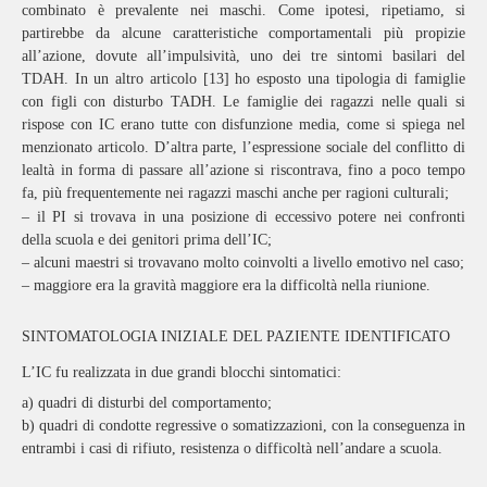
combinato è prevalente nei maschi. Come ipotesi, ripetiamo, si
partirebbe da alcune caratteristiche comportamentali più propizie
all’azione, dovute all’impulsività, uno dei tre sintomi basilari del
TDAH. In un altro articolo [13] ho esposto una tipologia di famiglie
con figli con disturbo TADH. Le famiglie dei ragazzi nelle quali si
rispose con IC erano tutte con disfunzione media, come si spiega nel
menzionato articolo. D’altra parte, l’espressione sociale del conflitto di
lealtà in forma di passare all’azione si riscontrava, fino a poco tempo
fa, più frequentemente nei ragazzi maschi anche per ragioni culturali;
– il PI si trovava in una posizione di eccessivo potere nei confronti
della scuola e dei genitori prima dell’IC;
– alcuni maestri si trovavano molto coinvolti a livello emotivo nel caso;
– maggiore era la gravità maggiore era la difficoltà nella riunione.
SINTOMATOLOGIA INIZIALE DEL PAZIENTE IDENTIFICATO
L’IC fu realizzata in due grandi blocchi sintomatici:
a) quadri di disturbi del comportamento;
b) quadri di condotte regressive o somatizzazioni, con la conseguenza in
entrambi i casi di rifiuto, resistenza o difficoltà nell’andare a scuola.