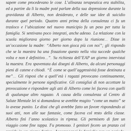
sapere come procedevano le cose. L’alleanza terapeutica era stabilita,
ed a partire da lì la madre poté parlare della sua depressione durante la
gravidanza di Alberto, non desiderato, e delle sue idee di suicidio
durante quel periodo. Quattro anni prima della consulenza ci fu un
trasloco e l’ubicazione nel nuovo municipio fu un peso per tutta la
famiglia. Si sentivano poco integrati, anche adesso. La relazione con la
scuola migliorava giorno per giorno dopo la riunione... Disse in
un’occasione la madre: “Alberto non gioca più con noi”; gli rispondo
che se la maestra ha una fissazione questo nella vita succede qualche
volta e non è definitivo...”. Su richiesta dell’EAP un giorno intervistai
la maestra. Era spaventata dai disegni di Alberto, da alcuni personaggi
pieni di catene e chiodi. “È come se quell’aggressività fosse destinata a
me”... Gli risposi che a quell’età i ragazzi provocano continuamente,
specialmente le persone significative. Gli consigliai di non accettare la
provocazione e rispondere agli atti di Alberto come lei faceva con quelli
di qualunque altro ragazzo. A causa della consulenza al Centro di
Salute Mentale lei si domandava se avrebbe reagito “come un matto” se
lo avesse punito. Le dissi che gli avrebbe fatto un favore rispondendo ai
suoi atti, non alle sue fantasie, come faceva col resto della classe.
Alberto finì l’anno scolastico in ripresa. Gli permisero di fare un
viaggio come fine tappa. Fu promosso. I genitori fecero un pranzo col