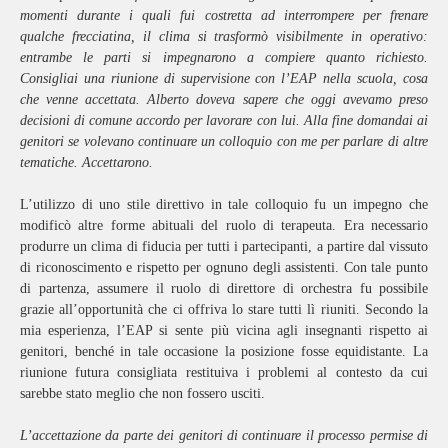
momenti durante i quali fui costretta ad interrompere per frenare
qualche frecciatina, il clima si trasformò visibilmente in operativo:
entrambe le parti si impegnarono a compiere quanto richiesto.
Consigliai una riunione di supervisione con l’EAP nella scuola, cosa
che venne accettata. Alberto doveva sapere che oggi avevamo preso
decisioni di comune accordo per lavorare con lui. Alla fine domandai ai
genitori se volevano continuare un colloquio con me per parlare di altre
tematiche. Accettarono.
L’utilizzo di uno stile direttivo in tale colloquio fu un impegno che
modificò altre forme abituali del ruolo di terapeuta. Era necessario
produrre un clima di fiducia per tutti i partecipanti, a partire dal vissuto
di riconoscimento e rispetto per ognuno degli assistenti. Con tale punto
di partenza, assumere il ruolo di direttore di orchestra fu possibile
grazie all’opportunità che ci offriva lo stare tutti lì riuniti. Secondo la
mia esperienza, l’EAP si sente più vicina agli insegnanti rispetto ai
genitori, benché in tale occasione la posizione fosse equidistante. La
riunione futura consigliata restituiva i problemi al contesto da cui
sarebbe stato meglio che non fossero usciti.
L’accettazione da parte dei genitori di continuare il processo permise di