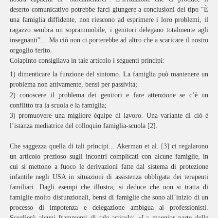
deserto comunicativo potrebbe farci giungere a conclusioni del tipo “È
una famiglia diffidente, non riescono ad esprimere i loro problemi, il
ragazzo sembra un soprammobile, i genitori delegano totalmente agli
insegnanti”… Ma ciò non ci porterebbe ad altro che a scaricare il nostro
orgoglio ferito.
Colapinto consigliava in tale articolo i seguenti principi:
1) dimenticare la funzione del sintomo. La famiglia può mantenere un
problema non attivamente, bensì per passività;
2) conoscere il problema dei genitori e fare attenzione se c’è un
conflitto tra la scuola e la famiglia;
3) promuovere una migliore équipe di lavoro. Una variante di ciò è
l’istanza mediatrice del colloquio famiglia-scuola [2].
Che saggezza quella di tali principi... Akerman et al. [3] ci regalarono
un articolo prezioso sugli incontri complicati con alcune famiglie, in
cui si mettono a fuoco le derivazioni fatte dal sistema di protezione
infantile negli USA in situazioni di assistenza obbligata dei terapeuti
familiari. Dagli esempi che illustra, si deduce che non si tratta di
famiglie molto disfunzionali, bensì di famiglie che sono all’inizio di un
processo di impotenza e delegazione ambigua ai professionisti.
Sceglierò alcuni frammenti di tale articolo: «La maggior parte delle