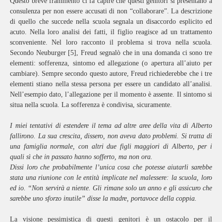
Questo breve frammento ci fa capire che questi genitori si presentano a
consulenza per non essere accusati di non “collaborare”. La descrizione
di quello che succede nella scuola segnala un disaccordo esplicito ed
acuto. Nella loro analisi dei fatti, il figlio reagisce ad un trattamento
sconveniente. Nel loro racconto il problema si trova nella scuola.
Secondo Neuburger [5], Freud segnalò che in una domanda ci sono tre
elementi: sofferenza, sintomo ed allegazione (o apertura all’aiuto per
cambiare). Sempre secondo questo autore, Freud richiederebbe che i tre
elementi stiano nella stessa persona per essere un candidato all’analisi.
Nell’esempio dato, l’allegazione per il momento è assente. Il sintomo si
situa nella scuola. La sofferenza è condivisa, sicuramente.
I miei tentativi di estendere il tema ad altre aree della vita di Alberto
fallirono. La sua crescita, dissero, non aveva dato problemi. Si tratta di
una famiglia normale, con altri due figli maggiori di Alberto, per i
quali sì che in passato hanno sofferto, ma non ora.
Dissi loro che probabilmente l’unica cosa che potesse aiutarli sarebbe
stata una riunione con le entità implicate nel malessere: la scuola, loro
ed io. “Non servirà a niente. Gli rimane solo un anno e gli assicuro che
sarebbe uno sforzo inutile” disse la madre, portavoce della coppia.
La visione pessimistica di questi genitori è un ostacolo per il