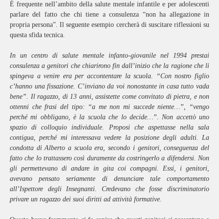
È frequente nell’ambito della salute mentale infantile e per adolescenti
parlare del fatto che chi tiene a consulenza “non ha allegazione in
propria persona”. Il seguente esempio cercherà di suscitare riflessioni su
questa sfida tecnica.
In un centro di salute mentale infanto-giovanile nel 1994 prestai
consulenza a genitori che chiarirono fin dall’inizio che la ragione che li
spingeva a venire era per accontentare la scuola. “Con nostro figlio
c’hanno una fissazione. C’inviano da voi nonostante in casa tutto vada
bene”. Il ragazzo, di 13 anni, assistette come convitato di pietra, e non
ottenni che frasi del tipo: “a me non mi succede niente…”, “vengo
perché mi obbligano, è la scuola che lo decide…”. Non accettò uno
spazio di colloquio individuale. Proposi che aspettasse nella sala
contigua, perché mi interessava vedere la posizione degli adulti. La
condotta di Alberto a scuola era, secondo i genitori, conseguenza del
fatto che lo trattassero così duramente da costringerlo a difendersi. Non
gli permettevano di andare in gita coi compagni. Essi, i genitori,
avevano pensato seriamente di denunciare tale comportamento
all’Ispettore degli Insegnanti. Credevano che fosse discriminatorio
privare un ragazzo dei suoi diritti ad attività formative.