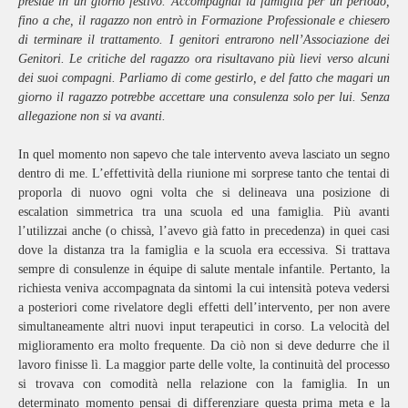
preside in un giorno festivo. Accompagnai la famiglia per un periodo,
fino a che, il ragazzo non entrò in Formazione Professionale e chiesero
di terminare il trattamento. I genitori entrarono nell’Associazione dei
Genitori. Le critiche del ragazzo ora risultavano più lievi verso alcuni
dei suoi compagni. Parliamo di come gestirlo, e del fatto che magari un
giorno il ragazzo potrebbe accettare una consulenza solo per lui. Senza
allegazione non si va avanti.
In quel momento non sapevo che tale intervento aveva lasciato un segno
dentro di me. L’effettività della riunione mi sorprese tanto che tentai di
proporla di nuovo ogni volta che si delineava una posizione di
escalation simmetrica tra una scuola ed una famiglia. Più avanti
l’utilizzai anche (o chissà, l’avevo già fatto in precedenza) in quei casi
dove la distanza tra la famiglia e la scuola era eccessiva. Si trattava
sempre di consulenze in équipe di salute mentale infantile. Pertanto, la
richiesta veniva accompagnata da sintomi la cui intensità poteva vedersi
a posteriori come rivelatore degli effetti dell’intervento, per non avere
simultaneamente altri nuovi input terapeutici in corso. La velocità del
miglioramento era molto frequente. Da ciò non si deve dedurre che il
lavoro finisse lì. La maggior parte delle volte, la continuità del processo
si trovava con comodità nella relazione con la famiglia. In un
determinato momento pensai di differenziare questa prima meta e la