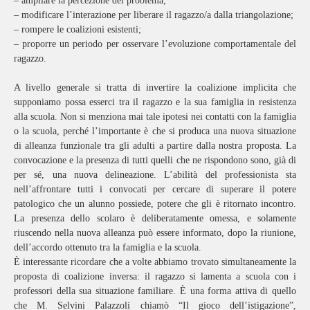
– ampliare la percezione del problema;
– modificare l’interazione per liberare il ragazzo/a dalla triangolazione;
– rompere le coalizioni esistenti;
– proporre un periodo per osservare l’evoluzione comportamentale del
ragazzo.
A livello generale si tratta di invertire la coalizione implicita che
supponiamo possa esserci tra il ragazzo e la sua famiglia in resistenza
alla scuola. Non si menziona mai tale ipotesi nei contatti con la famiglia
o la scuola, perché l’importante è che si produca una nuova situazione
di alleanza funzionale tra gli adulti a partire dalla nostra proposta. La
convocazione e la presenza di tutti quelli che ne rispondono sono, già di
per sé, una nuova delineazione. L’abilità del professionista sta
nell’affrontare tutti i convocati per cercare di superare il potere
patologico che un alunno possiede, potere che gli è ritornato incontro.
La presenza dello scolaro è deliberatamente omessa, e solamente
riuscendo nella nuova alleanza può essere informato, dopo la riunione,
dell’accordo ottenuto tra la famiglia e la scuola.
È interessante ricordare che a volte abbiamo trovato simultaneamente la
proposta di coalizione inversa: il ragazzo si lamenta a scuola con i
professori della sua situazione familiare. È una forma attiva di quello
che M. Selvini Palazzoli chiamò “Il gioco dell’istigazione”,