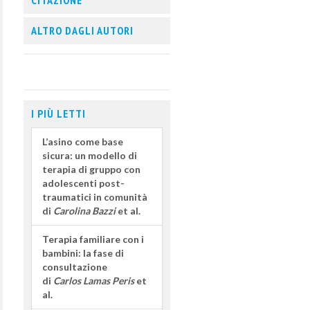
CITAZIONE
ALTRO DAGLI AUTORI
I PIÙ LETTI
L’asino come base
sicura: un modello di
terapia di gruppo con
adolescenti post-
traumatici in comunità
di
Carolina Bazzi
et al.
Terapia familiare con i
bambini: la fase di
consultazione
di
Carlos Lamas Peris
et
al.