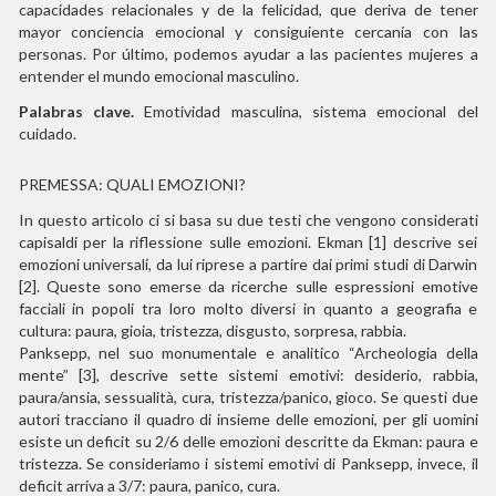
capacidades relacionales y de la felicidad, que deriva de tener
mayor conciencia emocional y consiguiente cercanía con las
personas. Por último, podemos ayudar a las pacientes mujeres a
entender el mundo emocional masculino.
Palabras clave.
Emotividad masculina, sistema emocional del
cuidado.
PREMESSA: QUALI EMOZIONI?
In questo articolo ci si basa su due testi che vengono considerati
capisaldi per la riflessione sulle emozioni. Ekman [1] descrive sei
emozioni universali, da lui riprese a partire dai primi studi di Darwin
[2]. Queste sono emerse da ricerche sulle espressioni emotive
facciali in popoli tra loro molto diversi in quanto a geografia e
cultura: paura, gioia, tristezza, disgusto, sorpresa, rabbia.
Panksepp, nel suo monumentale e analitico “Archeologia della
mente” [3], descrive sette sistemi emotivi: desiderio, rabbia,
paura/ansia, sessualità, cura, tristezza/panico, gioco. Se questi due
autori tracciano il quadro di insieme delle emozioni, per gli uomini
esiste un deficit su 2/6 delle emozioni descritte da Ekman: paura e
tristezza. Se consideriamo i sistemi emotivi di Panksepp, invece, il
deficit arriva a 3/7: paura, panico, cura.