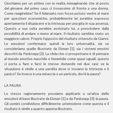
Giochiamo per un attimo con la realtà, immaginando che al posto
del giovane del primo caso ci trovassimo di fronte a una donna.
Come reagirebbe? Se il fidanzato non fosse potuto venire al mare
per questioni economiche, probabilmente lei avrebbe espresso
apertamente il dispiacere e la tristezza per una gita in sua assenza.
Questo a sua volta avrebbe avvicinato lui, a prescindere dalla
possibilità di andare o meno al mare. Il risultato sarebbe stato un
maggiore calore. Proprio l’opposto del risultato ottenuto da Gianni.
Le emozioni confermano quindi la loro universalità, sia se
consideriamo quelle illustrate da Ekman [1], sia i sistemi emotivi
descritti da Panksepp [3]. La sfida che ci prospettano è di pensare
al mondo emotivo
maschile
e femminile come quasi uguali; questo
ci porta a fare e farci le stesse domande nei due casi: se la
situazione è simile a una perdita dove si trovano la tristezza o il
panico? Se invece è una minaccia o un pericolo, dov’è la paura?
LA PAURA
Lo stesso ragionamento possiamo applicarlo a un’altra delle
emozioni di base illustrate da Ekman [1] e da Panksepp [3]: la paura.
Gli uomini condividono difficilmente un’emozione come questa e il
risultato è simile a quanto appena illustrato.