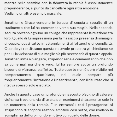
mentre nello scambio con la fidanzata la rabbia è assolutamente
preponderante, al punto da cancellare ogni altra emozione.
Vediamo un altro esempio maschile.
Jonathan e Grace vengono in terapia di coppia a seguito di un
tradimento che lui ha commesso verso sua moglie. Nella seconda
seduta portano ognuno un collage che rappresenta la relazione tra
loro. Quello di lui impressiona per la massiccia presenza di immagini
di coppie, quasi tutte in atteggiamenti affettuosi e di complicità.
Quando gli restituiamo questa notevole presenza gli chiediamo se
per lui la vicinanza di sua moglie sia più necessaria di quanto appaia.
Jonathan inizia a piangere, stupendosene e commentando che non
sa come mai, ma che è vero: lui ha sempre avuto un profondo
bisogno di vicinanza e affetto. Tutto questo non è però visibile nel
comportamento quotidiano, nel quale compare più
frequentemente l’irritazione e il risentimento, con il risultato che si
ritrova spesso solo e isolato.
Anche in questo caso un profondo e nascosto bisogno di calore e
vicinanza trova una via di uscita per esprimersi chiaramente solo in
un momento della terapia. E in entrambi i casi i protagonisti si
stupiscono di scoprire reazioni emotive così nette, che rivelano la
somiglianza del loro mondo emotivo con quello delle donne.