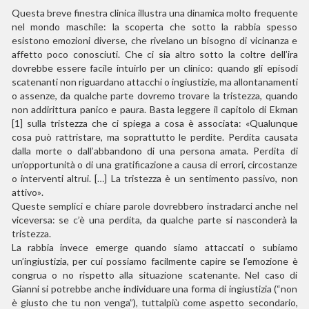
Questa breve finestra clinica illustra una dinamica molto frequente
nel mondo maschile: la scoperta che sotto la rabbia spesso
esistono emozioni diverse, che rivelano un bisogno di vicinanza e
affetto poco conosciuti. Che ci sia altro sotto la coltre dell’ira
dovrebbe essere facile intuirlo per un clinico: quando gli episodi
scatenanti non riguardano attacchi o ingiustizie, ma allontanamenti
o assenze, da qualche parte dovremo trovare la tristezza, quando
non addirittura panico e paura. Basta leggere il capitolo di Ekman
[1] sulla tristezza che ci spiega a cosa è associata:
«
Qualunque
cosa può rattristare, ma soprattutto le perdite. Perdita causata
dalla morte o dall’abbandono di una persona amata. Perdita di
un’opportunità o di una gratificazione a causa di errori, circostanze
o interventi altrui. […] La tristezza è un sentimento passivo, non
attivo
»
.
Queste semplici e chiare parole dovrebbero instradarci anche nel
viceversa: se c’è una perdita, da qualche parte si nasconderà la
tristezza.
La rabbia invece emerge quando siamo attaccati o subiamo
un’ingiustizia, per cui possiamo facilmente capire se l’emozione è
congrua o no rispetto alla situazione scatenante. Nel caso di
Gianni si potrebbe anche individuare una forma di ingiustizia (“non
è giusto che tu non venga”), tuttalpiù come aspetto secondario,