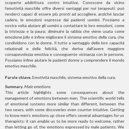
scoperte addirittura contro intuitive. Conoscere da vicino
l’emotività maschile offre diversi vantaggi per noi terapeuti: può
renderci capaci di essere più pronti ad accogliere, anziché lasciar
cadere, le emozioni espresse dai pazienti uomini. Possiamo a
nostra volta aiutare gli uomini a contattare le loro emozioni, come
la tristezza e la paura; diminuire la rabbia che viene usata come
emozione jolly e infine migliorare il sistema emotivo della cura, che
condividono con le donne. Il tutto a vantaggio delle loro capacità
relazionali e della felicità, che deriva dall’avere maggiore
consapevolezza emotiva e conseguente vicinanza con le persone.
Possiamo infine aiutare le pazienti donne a comprendere il mondo
emotivo maschile.
Parole chiave.
Emotività maschile, sistema emotivo della cura.
Summary.
Male emotions.
This article highlights some consequences about the
management of emotions between men. The scientific world tells
of emotional systems more similar than different, between the
two sexes, with some discoveries even counter intuitive. Getting
to know men’s emotions up close offers several advantages for us
therapists: it can enable us to be more ready to welcome, rather
than letting go of, the emotions expressed by male patients. We