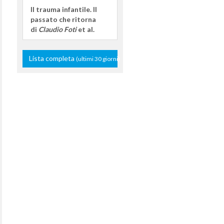
Il trauma infantile. Il
passato che ritorna
di
Claudio Foti
et al.
Lista completa
(ultimi 30 giorni)