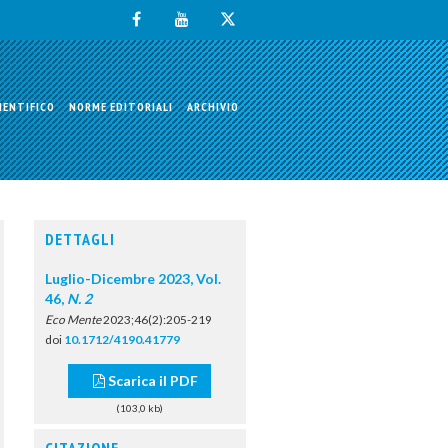
IENTIFICO
NORME EDITORIALI
ARCHIVIO
DETTAGLI
Luglio-Dicembre 2023, Vol.
46,
N. 2
Eco Mente
2023;46(2):205-219
doi
10.1712/4190.41779
Scarica il PDF
(103,0 kb)