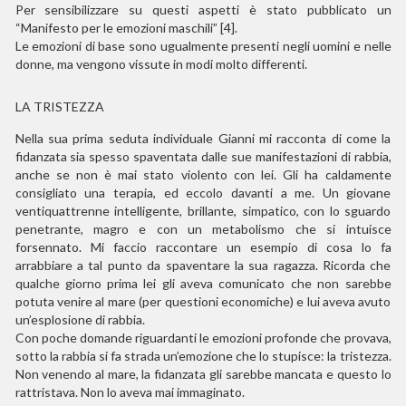
Per sensibilizzare su questi aspetti
è stato pubblicato
un
“Manifesto per le emozioni maschili” [4].
Le emozioni di base sono ugualmente presenti negli uomini e nelle
donne, ma vengono vissute in modi molto differenti.
LA TRISTEZZA
Nella sua prima seduta individuale Gianni mi racconta di come la
fidanzata sia spesso spaventata dalle sue manifestazioni di rabbia,
anche se non è mai stato violento con lei. Gli ha caldamente
consigliato una terapia, ed eccolo davanti a me. Un giovane
ventiquattrenne intelligente, brillante, simpatico, con lo sguardo
penetrante, magro e con un metabolismo che si intuisce
forsennato. Mi faccio raccontare un esempio di cosa lo fa
arrabbiare a tal punto da spaventare la sua ragazza. Ricorda che
qualche giorno prima lei gli aveva comunicato che non sarebbe
potuta venire al mare (per questioni economiche) e lui aveva avuto
un’esplosione di rabbia.
Con poche domande riguardanti le emozioni profonde che provava,
sotto la rabbia si fa strada un’emozione che lo stupisce: la tristezza.
Non venendo al mare, la fidanzata gli sarebbe mancata e questo lo
rattristava. Non lo aveva mai immaginato.