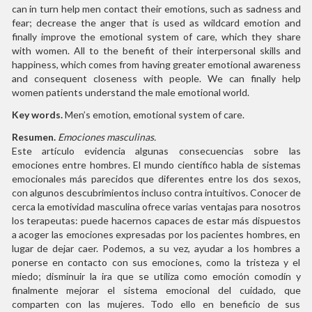
can in turn help men contact their emotions, such as sadness and
fear; decrease the anger that is used as wildcard emotion and
finally improve the emotional system of care, which they share
with women. All to the benefit of their interpersonal skills and
happiness, which comes from having greater emotional awareness
and consequent closeness with people. We can finally help
women patients understand the male emotional world.
Key words.
Men’s emotion, emotional system of care.
Resumen.
Emociones masculinas.
Este artículo evidencia algunas consecuencias sobre las
emociones entre hombres. El mundo científico habla de sistemas
emocionales más parecidos que diferentes entre los dos sexos,
con algunos descubrimientos incluso contra intuitivos. Conocer de
cerca la emotividad masculina ofrece varias ventajas para nosotros
los terapeutas: puede hacernos capaces de estar más dispuestos
a acoger las emociones expresadas por los pacientes hombres, en
lugar de dejar caer. Podemos, a su vez, ayudar a los hombres a
ponerse en contacto con sus emociones, como la tristeza y el
miedo; disminuir la ira que se utiliza como emoción comodín y
finalmente mejorar el sistema emocional del cuidado, que
comparten con las mujeres. Todo ello en beneficio de sus