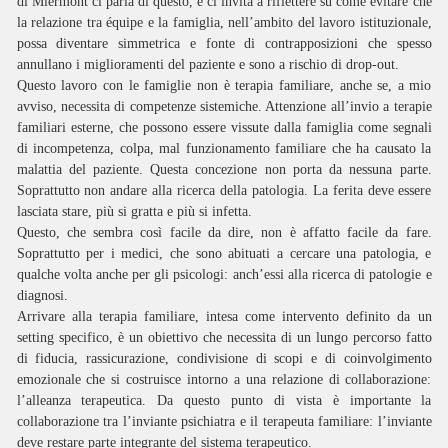
di Miermont ci parla di questo, e ci invita a riflettere su come evitare che
la relazione tra équipe e la famiglia, nell’ambito del lavoro istituzionale,
possa diventare simmetrica e fonte di contrapposizioni che spesso
annullano i miglioramenti del paziente e sono a rischio di drop-out.
Questo lavoro con le famiglie non è terapia familiare, anche se, a mio
avviso, necessita di competenze sistemiche. Attenzione all’invio a terapie
familiari esterne, che possono essere vissute dalla famiglia come segnali
di incompetenza, colpa, mal funzionamento familiare che ha causato la
malattia del paziente. Questa concezione non porta da nessuna parte.
Soprattutto non andare alla ricerca della patologia. La ferita deve essere
lasciata stare, più si gratta e più si infetta.
Questo, che sembra così facile da dire, non è affatto facile da fare.
Soprattutto per i medici, che sono abituati a cercare una patologia, e
qualche volta anche per gli psicologi: anch’essi alla ricerca di patologie e
diagnosi.
Arrivare alla terapia familiare, intesa come intervento definito da un
setting specifico, è un obiettivo che necessita di un lungo percorso fatto
di fiducia, rassicurazione, condivisione di scopi e di coinvolgimento
emozionale che si costruisce intorno a una relazione di collaborazione:
l’alleanza terapeutica. Da questo punto di vista è importante la
collaborazione tra l’inviante psichiatra e il terapeuta familiare: l’inviante
deve restare parte integrante del sistema terapeutico.