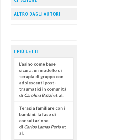
CITAZIONE
ALTRO DAGLI AUTORI
I PIÙ LETTI
L’asino come base
sicura: un modello di
terapia di gruppo con
adolescenti post-
traumatici in comunità
di
Carolina Bazzi
et al.
Terapia familiare con i
bambini: la fase di
consultazione
di
Carlos Lamas Peris
et
al.