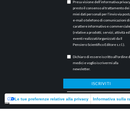
Presa visione dell’
informativa privac
presto il consenso al trattamento dei
miei dati personali per l’invio via post
e-mail o telefono di comunicazioni di
carattere informativo e commercial
(relative a prodotti, servizi, attività ed
eventi realizzati/organizzati da Il
Pensiero Scientifico Editore s.r.l.).
Dichiaro di essere iscritto all'ordine 
medici e voglio iscrivermi alla
newsletter.
ISCRIVITI
ARCHIVI
Le tue preferenze relative alla privacy
Informativa sulla r