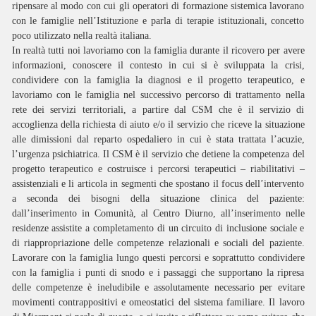
ripensare al modo con cui gli operatori di formazione sistemica lavorano
con le famiglie nell’Istituzione e parla di terapie istituzionali, concetto
poco utilizzato nella realtà italiana.
In realtà tutti noi lavoriamo con la famiglia durante il ricovero per avere
informazioni, conoscere il contesto in cui si è sviluppata la crisi,
condividere con la famiglia la diagnosi e il progetto terapeutico, e
lavoriamo con le famiglia nel successivo percorso di trattamento nella
rete dei servizi territoriali, a partire dal CSM che è il servizio di
accoglienza della richiesta di aiuto e/o il servizio che riceve la situazione
alle dimissioni dal reparto ospedaliero in cui è stata trattata l’acuzie,
l’urgenza psichiatrica. Il CSM è il servizio che detiene la competenza del
progetto terapeutico e costruisce i percorsi terapeutici – riabilitativi –
assistenziali e li articola in segmenti che spostano il focus dell’intervento
a seconda dei bisogni della situazione clinica del paziente:
dall’inserimento in Comunità, al Centro Diurno, all’inserimento nelle
residenze assistite a completamento di un circuito di inclusione sociale e
di riappropriazione delle competenze relazionali e sociali del paziente.
Lavorare con la famiglia lungo questi percorsi e soprattutto condividere
con la famiglia i punti di snodo e i passaggi che supportano la ripresa
delle competenze è ineludibile e assolutamente necessario per evitare
movimenti contrappositivi e omeostatici del sistema familiare. Il lavoro