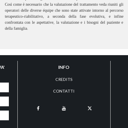
Così come è necessario che la valutazione del trattamento veda riuniti gli
operatori delle diverse équipe che sono state attivate intorno al percorso
terapeutico-riabilitativo, a seconda della fase evolutiva, e infine
confrontata con le aspettative, la valutazione e i bisogni del paziente e
della famiglia.
A'
INFO
CREDITS
CONTATTI