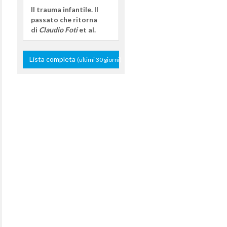
Il trauma infantile. Il
passato che ritorna
di
Claudio Foti
et al.
Lista completa
(ultimi 30 giorni)