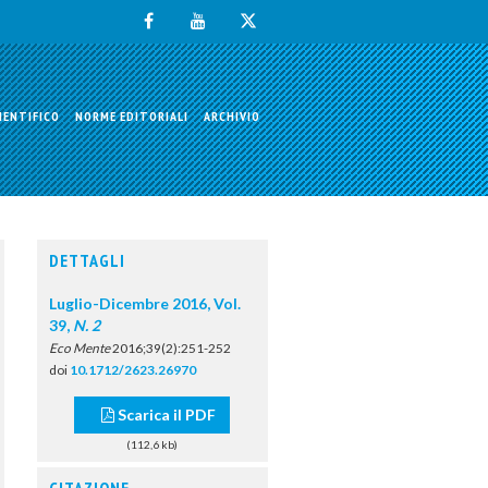
IENTIFICO
NORME EDITORIALI
ARCHIVIO
DETTAGLI
Luglio-Dicembre 2016, Vol.
39,
N. 2
Eco Mente
2016;39(2):251-252
doi
10.1712/2623.26970
Scarica il PDF
(112,6 kb)