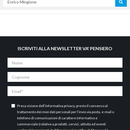
per
titolo
ISCRIVITI ALLA NEWSLETTER VA' PENSIERO
Nome
Cognome
Email
Presa visione dell’
informativa privacy
, presto il consenso al
trattamento dei miei dati personali per l’invio via posta, e-mail o
telefono di comunicazioni di carattere informativo e
commerciale (relative a prodotti, servizi, attività ed eventi