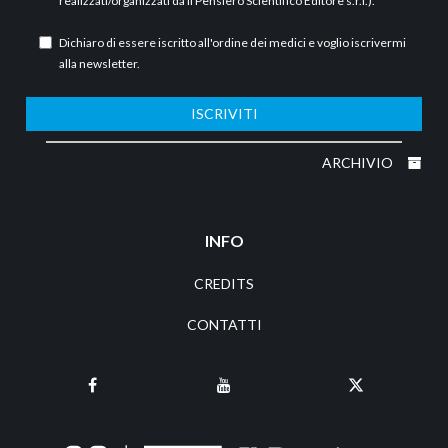
realizzati/organizzati da Il Pensiero Scientifico Editore s.r.l.).
Dichiaro di essere iscritto all'ordine dei medici e voglio iscrivermi
alla newsletter.
ISCRIVITI
ARCHIVIO
INFO
CREDITS
CONTATTI