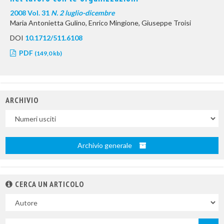
2008 Vol. 31
N. 2 luglio-dicembre
Maria Antonietta Gulino, Enrico Mingione, Giuseppe Troisi
DOI
10.1712/511.6108
PDF
(149,0 kb)
ARCHIVIO
Uscite
Archivio generale
CERCA UN ARTICOLO
Nel
campo
Cerca